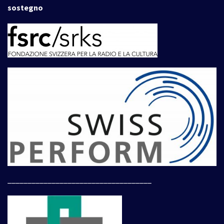
sostegno
____________________________________