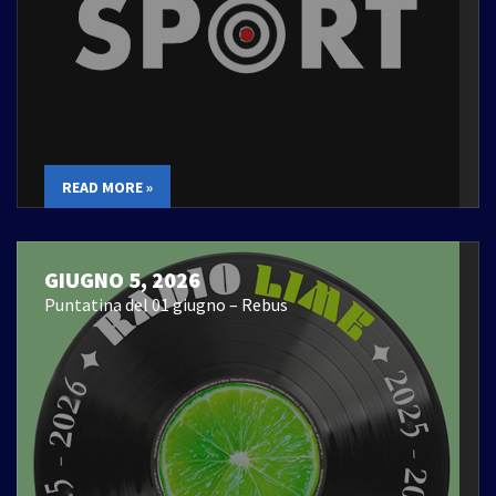
READ MORE »
GIUGNO 5, 2026
Puntatina del 01 giugno – Rebus