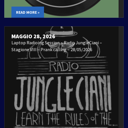
READ MORE »
MAGGIO 28, 2026
Laptop Radioing Session – Radio JungleCiani –
Stagione VIII – Prank calling – 28/05/2026