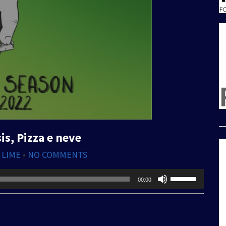
_
is, Pizza e neve
 LIME
•
NO COMMENTS
Usa
00:00
i
tasti
freccia
su/giù