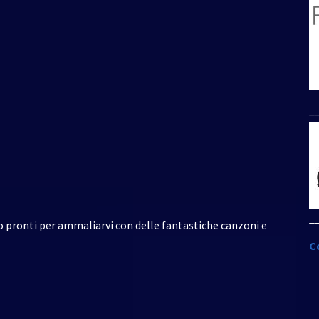
per
aumentare
o
diminuire
il
volume.
_
_
no pronti per ammaliarvi con delle fantastiche canzoni e
C