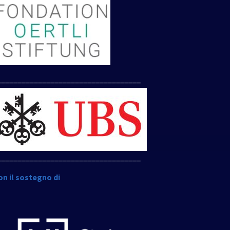
___________________________________
___________________________________
on il sostegno di