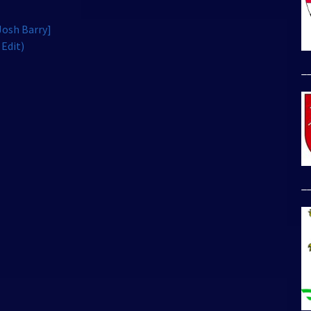
Josh Barry]
Edit)
_
_