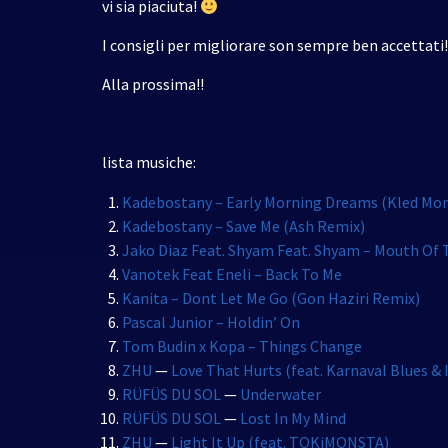
vi sia piaciuta!
I consigli per migliorare son sempre ben accettati!
Alla prossima!!
lista musiche:
Kadebostany – Early Morning Dreams (Kled Mo
Kadebostany – Save Me (Ash Remix)
Jako Diaz Feat. Shyam Feat. Shyam – Mouth Of 
Vanotek Feat Eneli – Back To Me
Kanita – Dont Let Me Go (Gon Haziri Remix)
Pascal Junior – Holdin’ On
Tom Budin x Kopa – Things Change
ZHU
—
Love That Hurts (feat. Karnaval Blues & 
RÜFÜS DU SOL
—
Underwater
RÜFÜS DU SOL
—
Lost In My Mind
ZHU
—
Light It Up (feat. TOKiMONSTA)