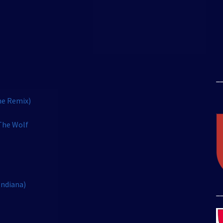
_
ne Remix)
The Wolf
Indiana)
_