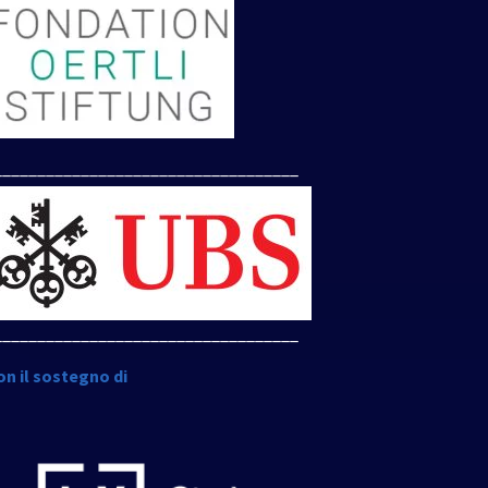
___________________________________
___________________________________
on il sostegno di