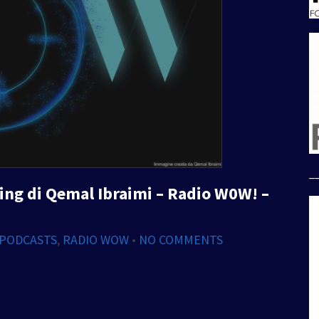
_
ing di Qemal Ibraimi – Radio W0W! –
PODCASTS
,
RADIO WOW
•
NO COMMENTS