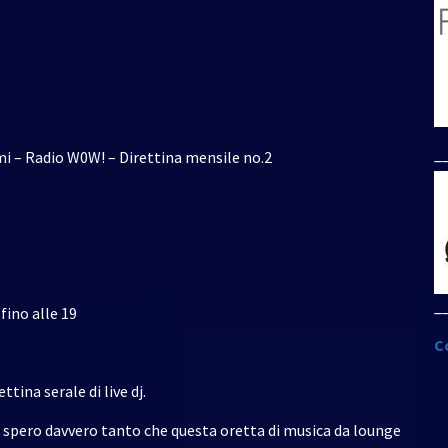
_
mi – Radio W0W! – Direttina mensile no.2
_
fino alle 19
C
tina serale di live dj.
spero davvero tanto che questa oretta di musica da lounge