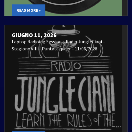
READ MORE »
GIUGNO 11, 2026
Laptop Radioing Session – Radio JungleCiani –
Stagione VIII – Puntata queer – 11/06/2026