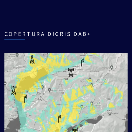
___________________________________________
COPERTURA DIGRIS DAB+