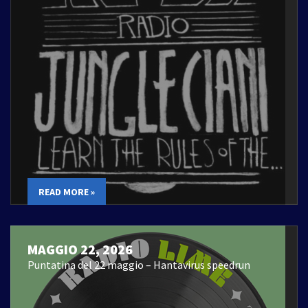
READ MORE »
MAGGIO 22, 2026
Puntatina del 22 maggio – Hantavirus speedrun