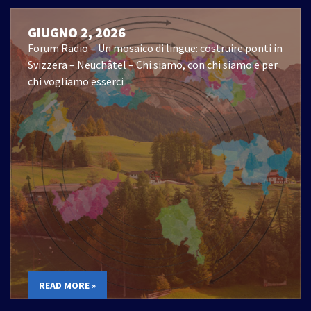
GIUGNO 2, 2026
Forum Radio – Un mosaico di lingue: costruire ponti in
Svizzera – Neuchâtel – Chi siamo, con chi siamo e per
chi vogliamo esserci
READ MORE »