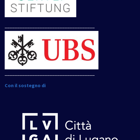
____________________________________
____________________________________
Con il sostegno di