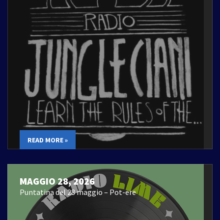
READ MORE »
MAGGIO 28, 2026
Puntatina del 28 maggio – Pot-ere