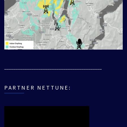
___________________________________________
PARTNER NETTUNE: