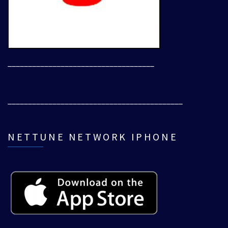
____________________________________
___________________________________________
NETTUNE NETWORK IPHONE