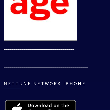
____________________________________
___________________________________________
NETTUNE NETWORK IPHONE