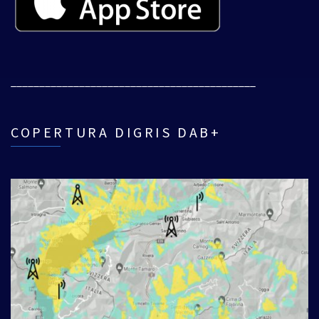
___________________________________________
COPERTURA DIGRIS DAB+