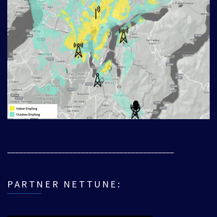
___________________________________________
PARTNER NETTUNE: