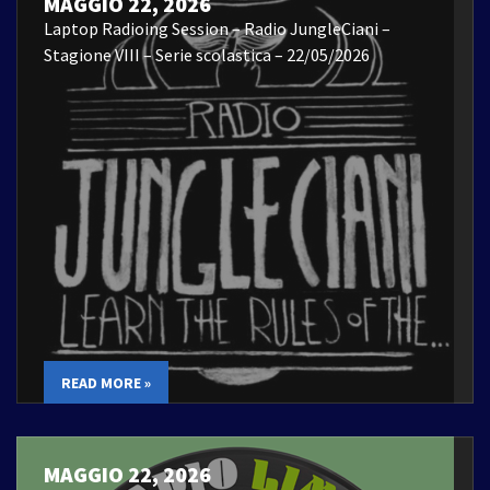
MAGGIO 22, 2026
Laptop Radioing Session – Radio JungleCiani –
Stagione VIII – Serie scolastica – 22/05/2026
READ MORE »
MAGGIO 22, 2026