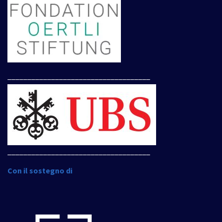
____________________________________
____________________________________
Con il sostegno di