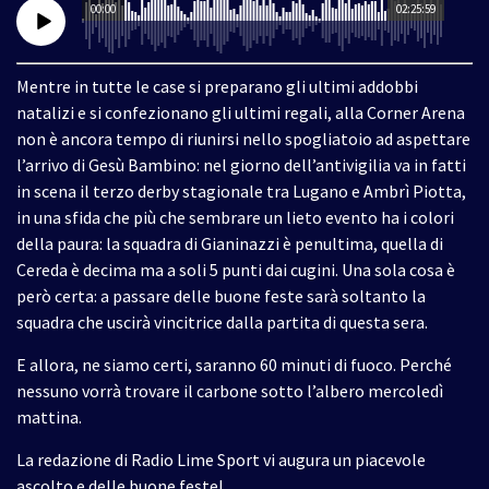
00:00
02:25:59
Mentre in tutte le case si preparano gli ultimi addobbi
natalizi e si confezionano gli ultimi regali, alla Corner Arena
non è ancora tempo di riunirsi nello spogliatoio ad aspettare
l’arrivo di Gesù Bambino: nel giorno dell’antivigilia va in fatti
in scena il terzo derby stagionale tra Lugano e Ambrì Piotta,
in una sfida che più che sembrare un lieto evento ha i colori
della paura: la squadra di Gianinazzi è penultima, quella di
Cereda è decima ma a soli 5 punti dai cugini. Una sola cosa è
però certa: a passare delle buone feste sarà soltanto la
squadra che uscirà vincitrice dalla partita di questa sera.
E allora, ne siamo certi, saranno 60 minuti di fuoco. Perché
nessuno vorrà trovare il carbone sotto l’albero mercoledì
mattina.
La redazione di Radio Lime Sport vi augura un piacevole
ascolto e delle buone feste!