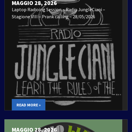
MAGGIO 28, 2026
Laptop Radioing Session – Radio JungleCiani –
Stagione VIII – Prank calling – 28/05/2026
READ MORE »
MAGGIO 28, 2026