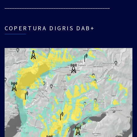
___________________________________________
COPERTURA DIGRIS DAB+