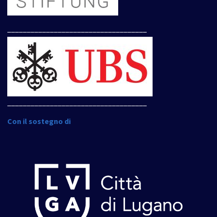
____________________________________
____________________________________
Con il sostegno di