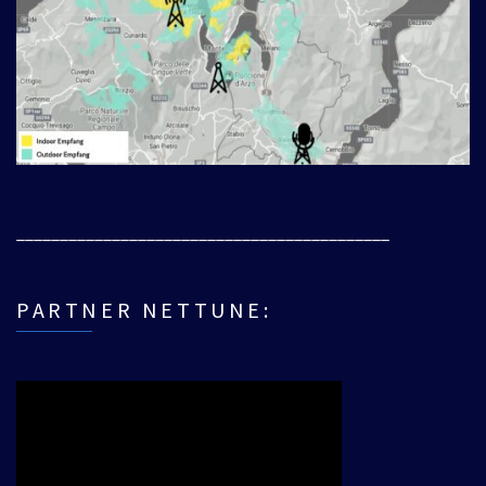
___________________________________________
PARTNER NETTUNE: