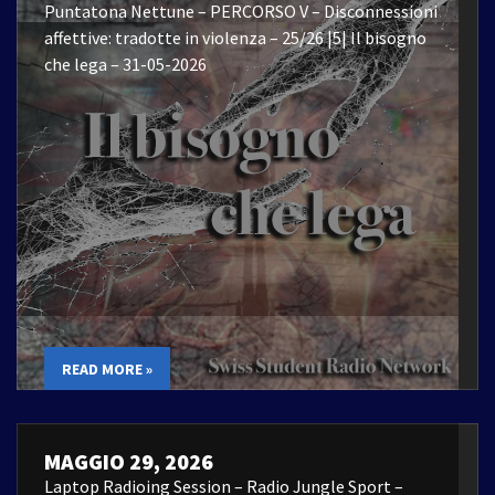
Puntatona Nettune – PERCORSO V – Disconnessioni
affettive: tradotte in violenza – 25/26 |5| Il bisogno
che lega – 31-05-2026
READ MORE »
MAGGIO 29, 2026
Laptop Radioing Session – Radio Jungle Sport –