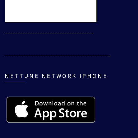
____________________________________
___________________________________________
NETTUNE NETWORK IPHONE