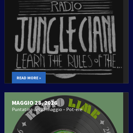
READ MORE »
MAGGIO 28, 2026
Puntatina del 28 maggio – Pot-ere