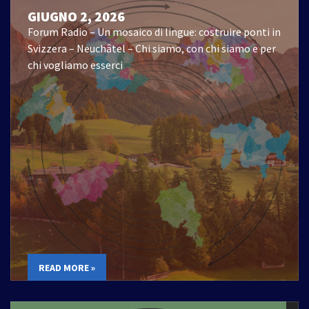
GIUGNO 2, 2026
Forum Radio – Un mosaico di lingue: costruire ponti in
Svizzera – Neuchâtel – Chi siamo, con chi siamo e per
chi vogliamo esserci
READ MORE »