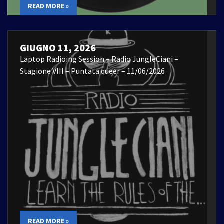
READ MORE »
GIUGNO 11, 2026
Laptop Radioing Session – Radio JungleCiani –
Stagione VIII – Puntata queer – 11/06/2026
READ MORE »