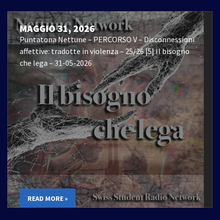
MAGGIO 31, 2026
Puntatona Nettune – PERCORSO V – Disconnessioni
affettive: tradotte in violenza – 25/26 |5| Il bisogno
che lega – 31-05-2026
READ MORE »