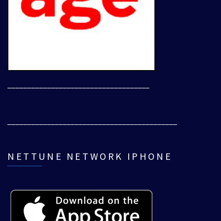
____________________________________
___________________________________________
NETTUNE NETWORK IPHONE