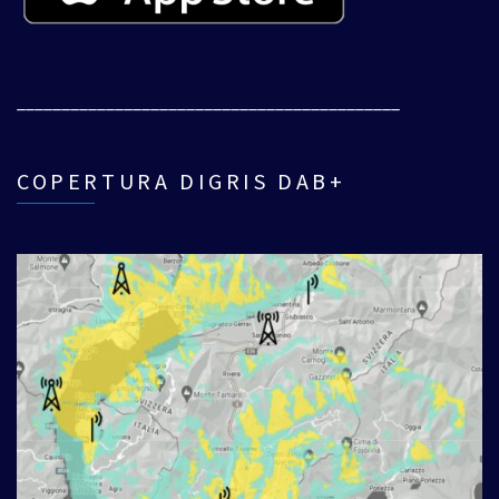
___________________________________________
COPERTURA DIGRIS DAB+