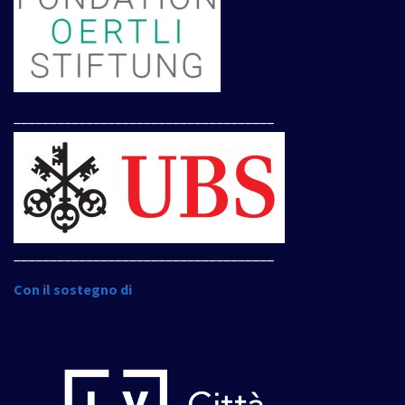
____________________________________
____________________________________
Con il sostegno di