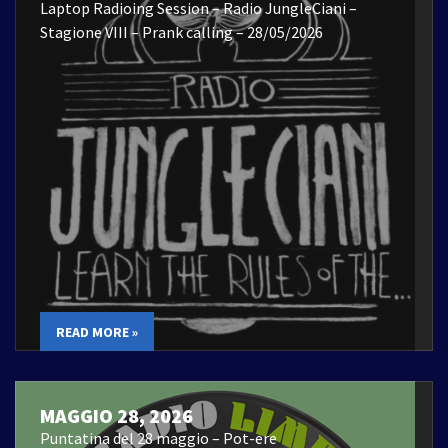
Laptop Radioing Session – Radio JungleCiani –
Stagione VIII – Prank calling – 28/05/2026
READ MORE »
MAGGIO 28, 2026
Puntatina del 28 maggio – Pot-ere