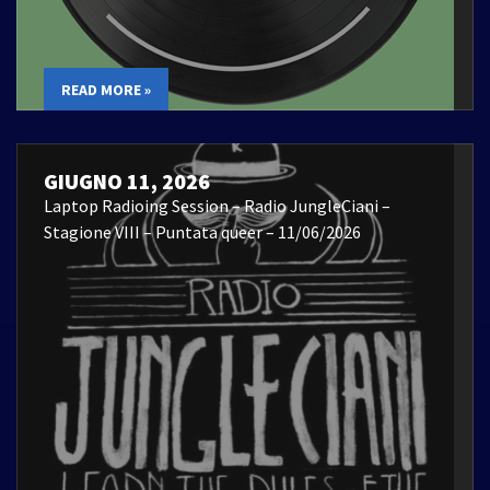
READ MORE »
GIUGNO 11, 2026
Laptop Radioing Session – Radio JungleCiani –
Stagione VIII – Puntata queer – 11/06/2026