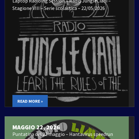
Laptop Radioing Session – Radio JungleCiani –
Stagione VIII – Serie scolastica – 22/05/2026
READ MORE »
MAGGIO 22, 2026
Puntatina del 22 maggio – Hantavirus speedrun