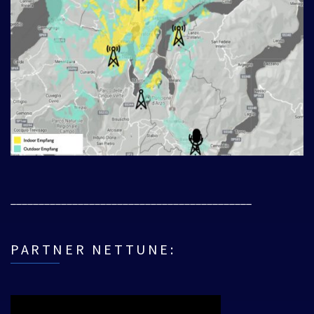
___________________________________________
PARTNER NETTUNE: