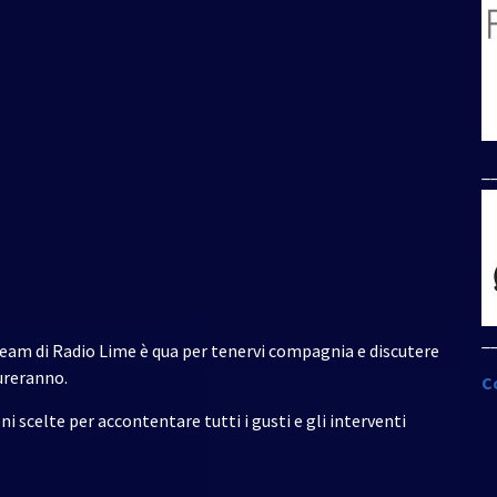
per
aumentare
o
diminuire
il
volume.
_
_
team di Radio Lime è qua per tenervi compagnia e discutere
ureranno.
C
scelte per accontentare tutti i gusti e gli interventi