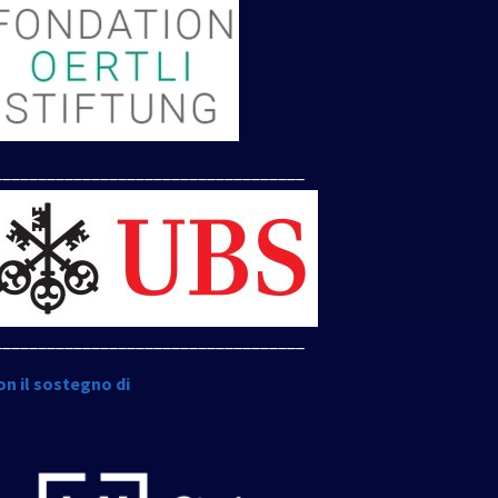
___________________________________
___________________________________
on il sostegno di