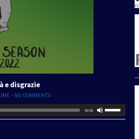
_
à e disgrazie
LIME
•
NO COMMENTS
Usa
00:00
i
tasti
freccia
su/giù