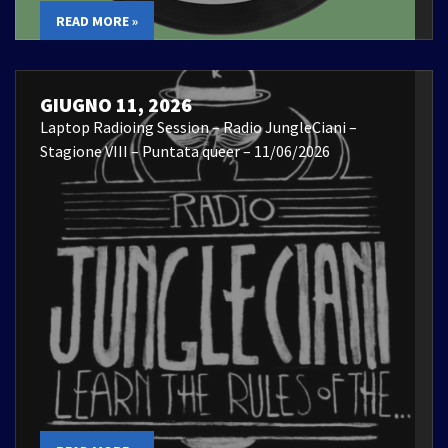
READ MORE »
GIUGNO 11, 2026
Laptop Radioing Session – Radio JungleCiani –
Stagione VIII – Puntata queer – 11/06/2026