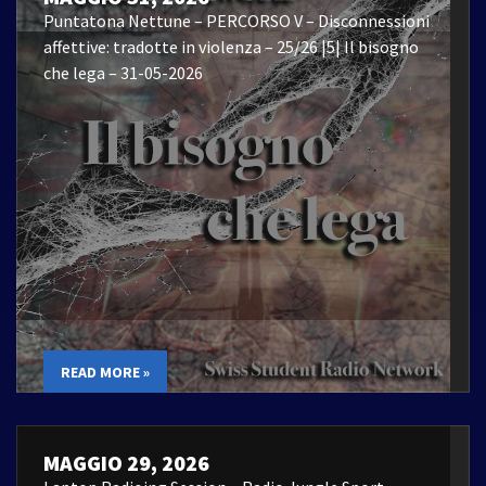
Puntatona Nettune – PERCORSO V – Disconnessioni
affettive: tradotte in violenza – 25/26 |5| Il bisogno
che lega – 31-05-2026
READ MORE »
MAGGIO 29, 2026