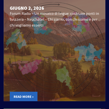
GIUGNO 2, 2026
Forum Radio – Un mosaico di lingue: costruire ponti in
Svizzera – Neuchâtel – Chi siamo, con chi siamo e per
chi vogliamo esserci
READ MORE »