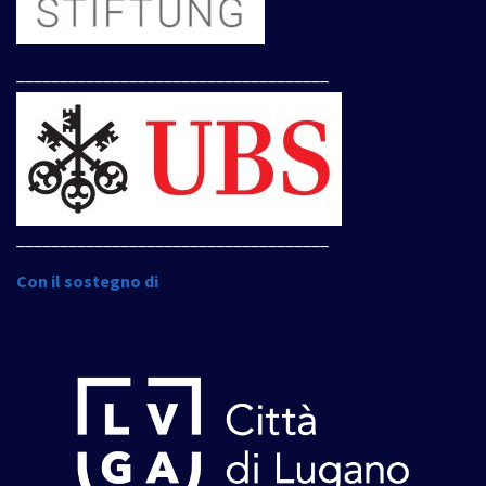
____________________________________
____________________________________
Con il sostegno di