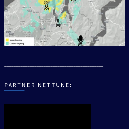
___________________________________________
PARTNER NETTUNE: