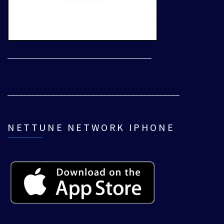
____________________________________
___________________________________________
NETTUNE NETWORK IPHONE