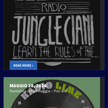
READ MORE »
MAGGIO 28, 2026
Puntatina del 28 maggio – Pot-ere