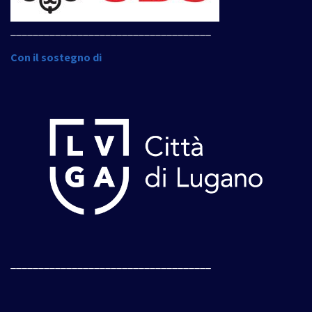
____________________________________
Con il sostegno di
____________________________________