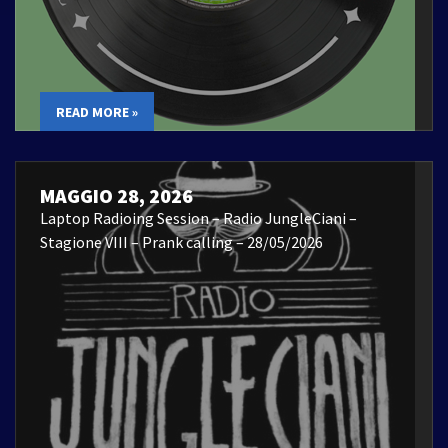
READ MORE »
MAGGIO 28, 2026
Laptop Radioing Session – Radio JungleCiani –
Stagione VIII – Prank calling – 28/05/2026