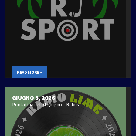
READ MORE »
GIUGNO 5, 2026
Puntatina del 01 giugno – Rebus