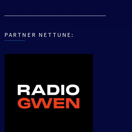
___________________________________________
PARTNER NETTUNE: