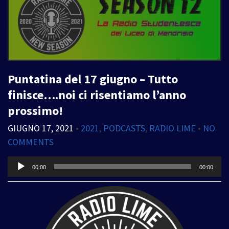
Puntatina del 17 giugno – Tutto
finisce….noi ci risentiamo l’anno
prossimo!
GIUGNO 17, 2021
•
2021
,
PODCASTS
,
RADIO LIME
•
NO
COMMENTS
Audio
00:00
00:00
Player