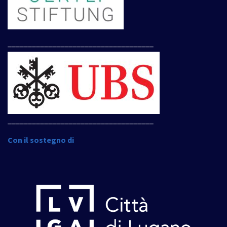
____________________________________
____________________________________
Con il sostegno di