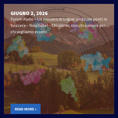
GIUGNO 2, 2026
Forum Radio – Un mosaico di lingue: costruire ponti in
Svizzera – Neuchâtel – Chi siamo, con chi siamo e per
chi vogliamo esserci
READ MORE »