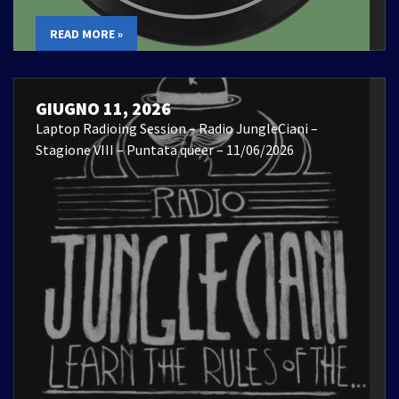
READ MORE »
GIUGNO 11, 2026
Laptop Radioing Session – Radio JungleCiani –
Stagione VIII – Puntata queer – 11/06/2026