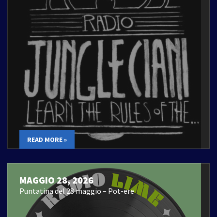
READ MORE »
MAGGIO 28, 2026
Puntatina del 28 maggio – Pot-ere