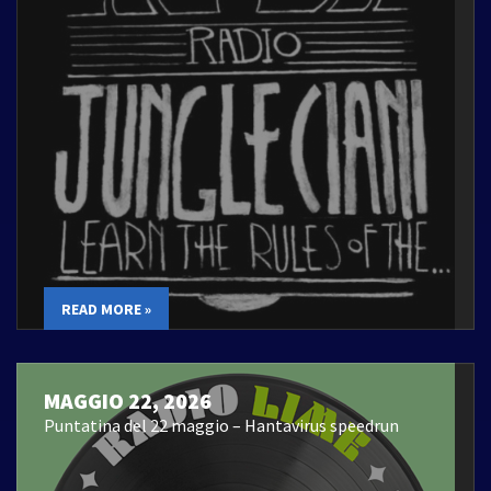
READ MORE »
MAGGIO 22, 2026
Puntatina del 22 maggio – Hantavirus speedrun