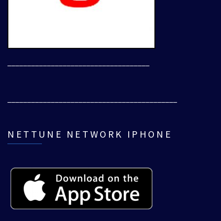
____________________________________
___________________________________________
NETTUNE NETWORK IPHONE