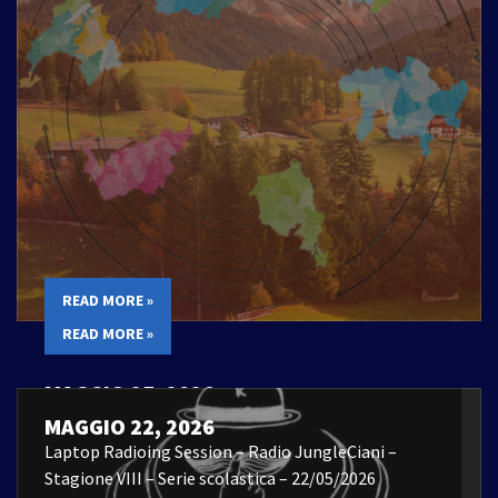
READ MORE »
READ MORE »
MAGGIO 25, 2026
Laptop Radioing Session – 22/05/2026
MAGGIO 22, 2026
Laptop Radioing Session – Radio JungleCiani –
Stagione VIII – Serie scolastica – 22/05/2026