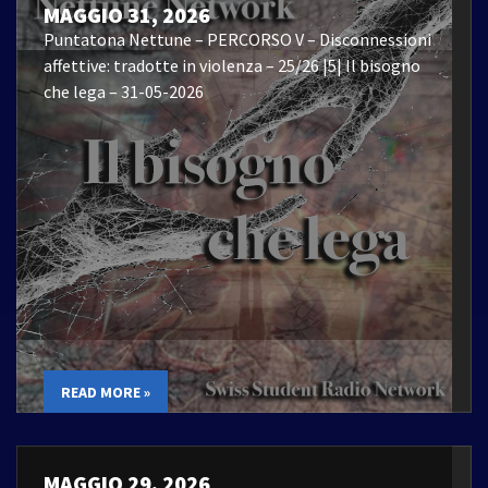
MAGGIO 31, 2026
Puntatona Nettune – PERCORSO V – Disconnessioni
affettive: tradotte in violenza – 25/26 |5| Il bisogno
che lega – 31-05-2026
READ MORE »
MAGGIO 29, 2026