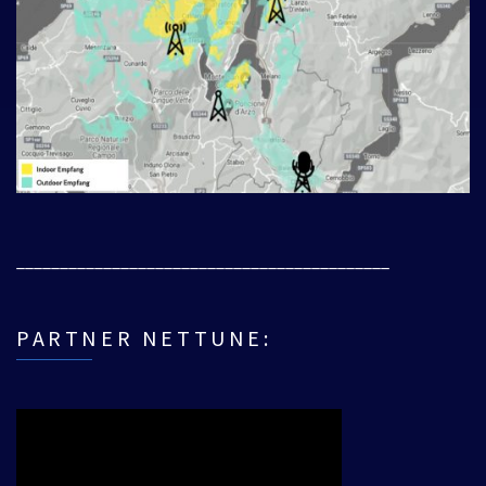
___________________________________________
PARTNER NETTUNE: