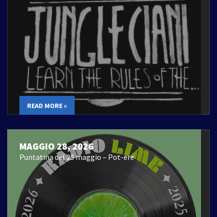
READ MORE »
MAGGIO 28, 2026
Puntatina del 28 maggio – Pot-ere