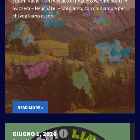
Forum Radio – Un mosaico di lingue: costruire ponti in
Svizzera – Neuchâtel – Chi siamo, con chi siamo e per
chi vogliamo esserci
READ MORE »
GIUGNO 1, 2026