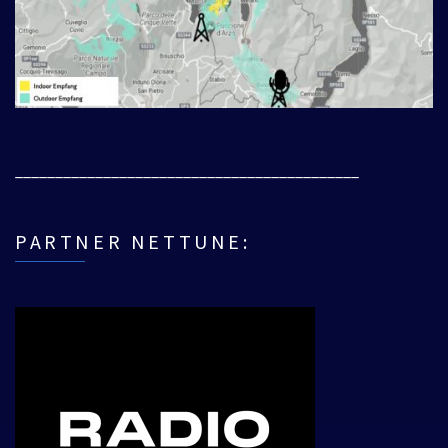
___________________________________________
PARTNER NETTUNE: