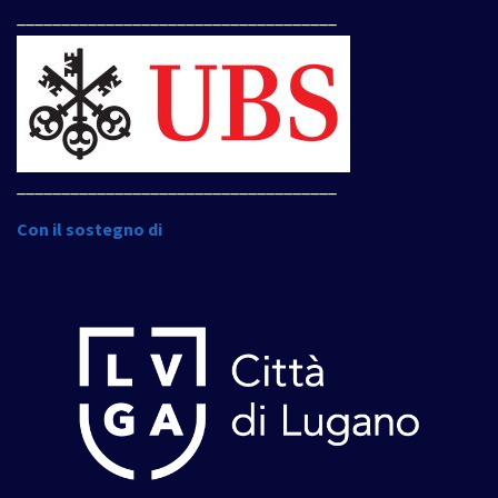
____________________________________
____________________________________
Con il sostegno di