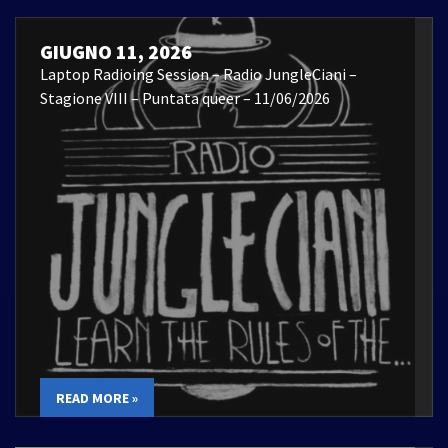
GIUGNO 11, 2026
Laptop Radioing Session – Radio JungleCiani –
Stagione VIII – Puntata queer – 11/06/2026
READ MORE »