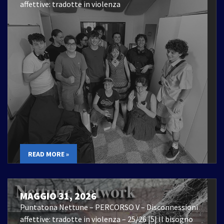
affettive: tradotte in violenza
READ MORE »
MAGGIO 31, 2026
Puntatona Nettune – PERCORSO V – Disconnessioni
affettive: tradotte in violenza – 25/26 |5| Il bisogno