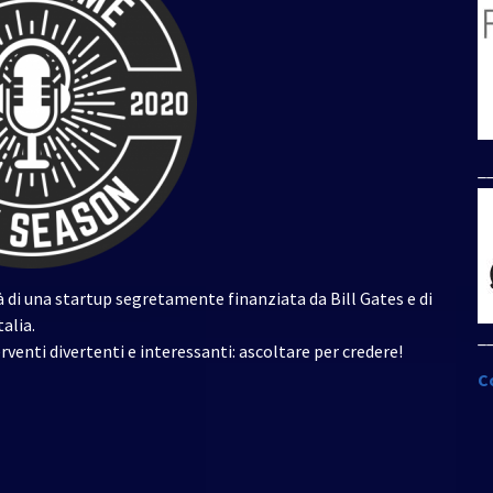
per
aumentare
o
diminuire
il
volume.
_
à di una startup segretamente finanziata da Bill Gates e di
alia.
_
rventi divertenti e interessanti: ascoltare per credere!
C