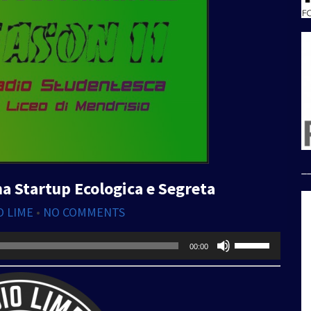
_
a Startup Ecologica e Segreta
O LIME
•
NO COMMENTS
Usa
00:00
i
tasti
freccia
su/giù