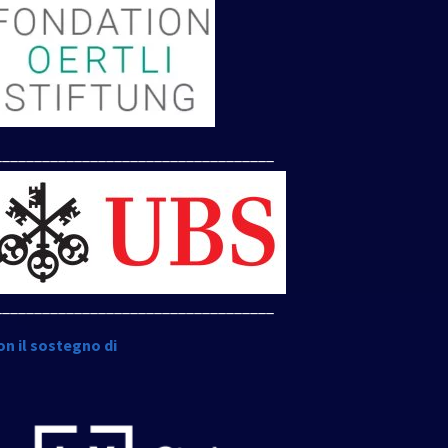
___________________________________
___________________________________
on il sostegno di