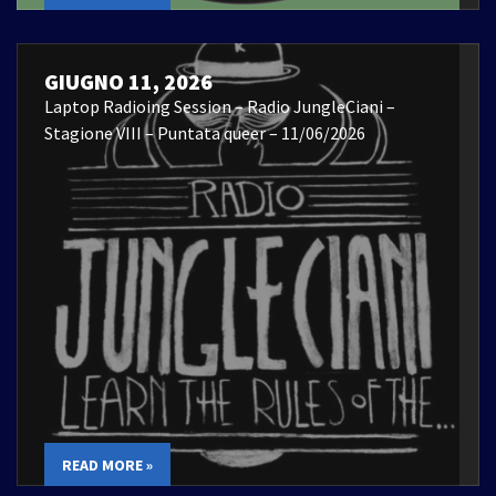
GIUGNO 11, 2026
Laptop Radioing Session – Radio JungleCiani –
Stagione VIII – Puntata queer – 11/06/2026
READ MORE »