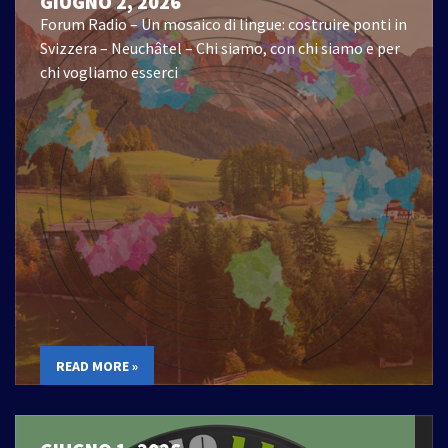
GIUGNO 2, 2026
Forum Radio – Un mosaico di lingue: costruire ponti in
Svizzera – Neuchâtel – Chi siamo, con chi siamo e per
chi vogliamo esserci
READ MORE »