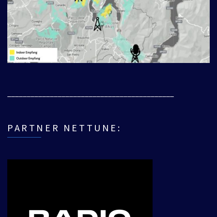
___________________________________________
PARTNER NETTUNE: