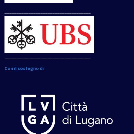
____________________________________
____________________________________
Con il sostegno di