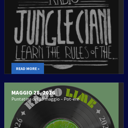
READ MORE »
MAGGIO 28, 2026
Puntatina del 28 maggio – Pot-ere