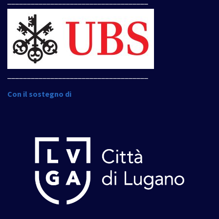
____________________________________
____________________________________
Con il sostegno di