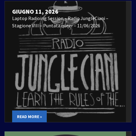
GIUGNO 11, 2026
Laptop Radioing Session – Radio JungleCiani –
Stagione VIII – Puntata queer – 11/06/2026
READ MORE »