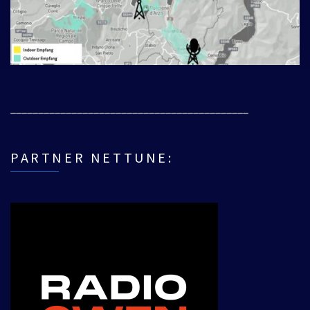
___________________________________________
PARTNER NETTUNE: