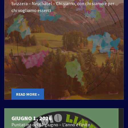
Svizzera – Neuchâtel – Chi siamo, con chi siamo e per
chi vogliamo esserci
READ MORE »
GIUGNO 1, 2026
Puntatina del 01 giugno – L’anno è finito