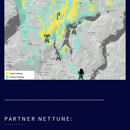
___________________________________________
PARTNER NETTUNE: