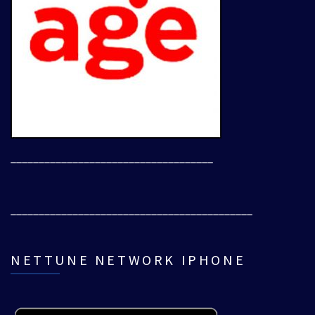
____________________________________
___________________________________________
NETTUNE NETWORK IPHONE