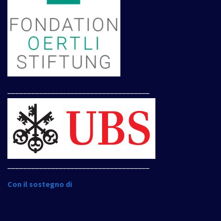
____________________________________
____________________________________
Con il sostegno di