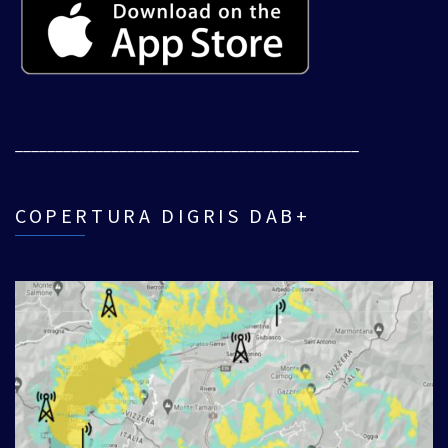
___________________________________________
COPERTURA DIGRIS DAB+