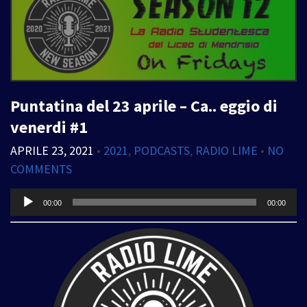
Puntatina del 23 aprile – Ca.. eggio di
venerdi #1
APRILE 23, 2021
•
2021
,
PODCASTS
,
RADIO LIME
•
NO
COMMENTS
Audio
00:00
00:00
Player