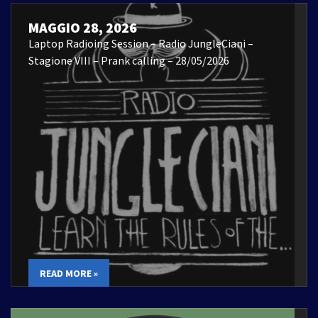
MAGGIO 28, 2026
Laptop Radioing Session – Radio JungleCiani –
Stagione VIII – Prank calling – 28/05/2026
READ MORE »