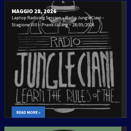
MAGGIO 28, 2026
Laptop Radioing Session – Radio JungleCiani –
Stagione VIII – Prank calling – 28/05/2026
READ MORE »