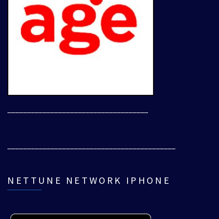
____________________________________
___________________________________________
NETTUNE NETWORK IPHONE