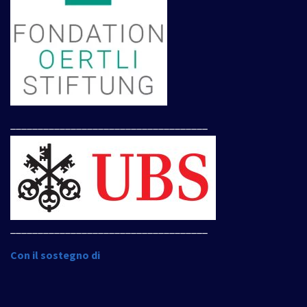
____________________________________
____________________________________
Con il sostegno di