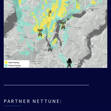
___________________________________________
PARTNER NETTUNE: