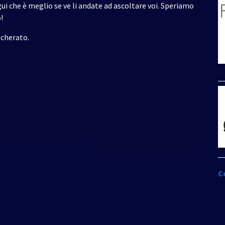
i che è meglio se ve li andate ad ascoltare voi. Speriamo
su/giù
!
per
aumentare
scherato.
o
diminuire
il
_
volume.
_
C