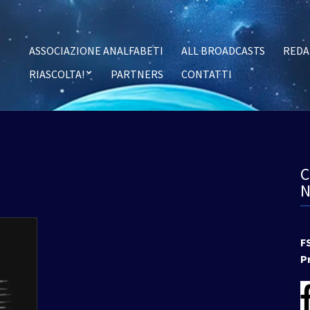
ASSOCIAZIONE ANALFABETI
ALL BROADCASTS
REDA
RIASCOLTA!
PARTNERS
CONTATTI
F
P