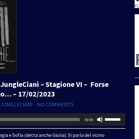
_
JungleCiani – Stagione VI – Forse
go… – 17/02/2023
 JUNGLECIANI
•
NO COMMENTS
Usa
00:00
i
tasti
gia e Sofia (detta anche Giulia). Si parla del vicino
freccia