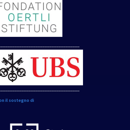
___________________________________
___________________________________
on il sostegno di