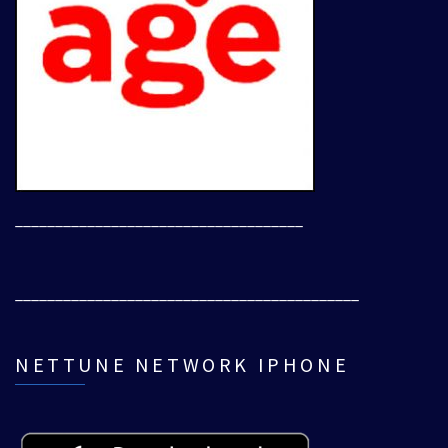
____________________________________
___________________________________________
NETTUNE NETWORK IPHONE