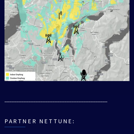
___________________________________________
PARTNER NETTUNE: