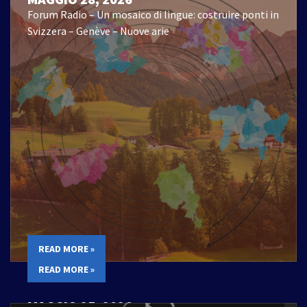
Forum Radio – Un mosaico di lingue: costruire ponti in
Svizzera – Genève – Nuove arie
READ MORE »
READ MORE »
MAGGIO 25, 2026