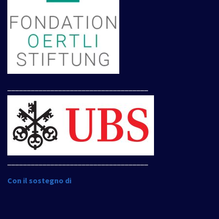
____________________________________
____________________________________
Con il sostegno di