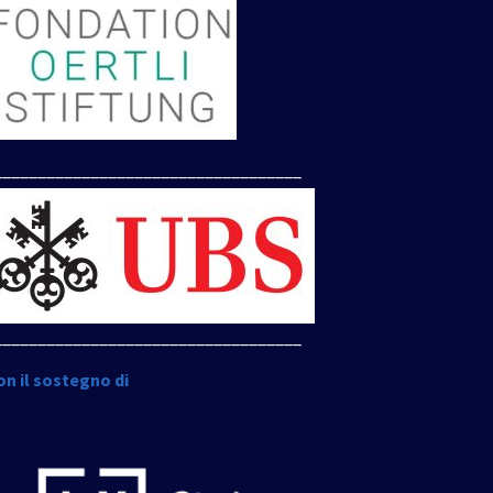
___________________________________
___________________________________
on il sostegno di