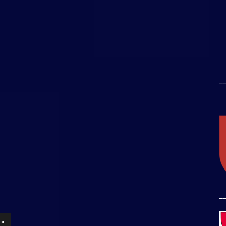
_
_
 »