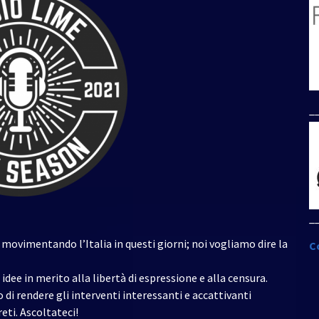
freccia
su/giù
per
aumentare
o
diminuire
il
_
volume.
_
movimentando l’Italia in questi giorni; noi vogliamo dire la
C
dee in merito alla libertà di espressione e alla censura.
di rendere gli interventi interessanti e accattivanti
eti. Ascoltateci!