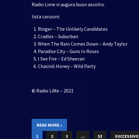
Radio Lime vi augura buon ascolto.
lista canzoni:
Ringer – The Unlikely Candidates
Cradles – Suburban
When The Rain Comes Down – Andy Taylor
Paradise City – Guns In Roses
I See Fire – Ed Sheeran
Chasinò Honey – Wild Party
© Radio LiMe – 2021
READ MORE »
1
2
3
…
52
SUCCESSIVO