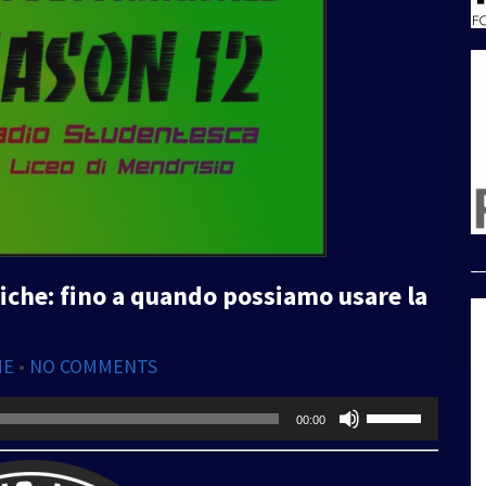
_
iche: fino a quando possiamo usare la
ME
•
NO COMMENTS
Usa
00:00
i
tasti