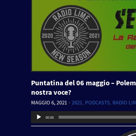
Puntatina del 06 maggio – Polem
nostra voce?
MAGGIO 6, 2021
•
2021
,
PODCASTS
,
RADIO LI
Audio
00:00
Player