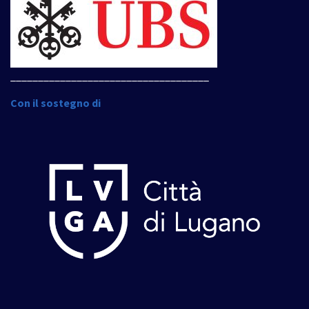
____________________________________
Con il sostegno di
____________________________________