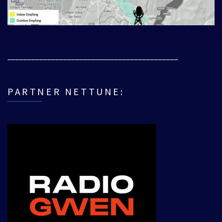
___________________________________________
PARTNER NETTUNE: