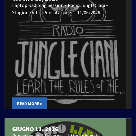
Laptop Radioing Session – Radio JungleCiani –
Stagione VIII – Puntata queer – 11/06/2026
READ MORE »
GIUGNO 11, 2026
Puntatina del 11 giugno – Ultimo giovedì