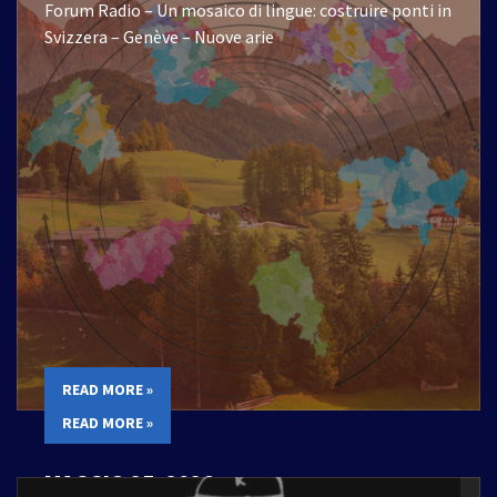
Forum Radio – Un mosaico di lingue: costruire ponti in
Svizzera – Genève – Nuove arie
READ MORE »
READ MORE »
MAGGIO 25, 2026