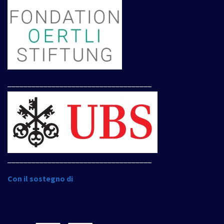
____________________________________
____________________________________
Con il sostegno di