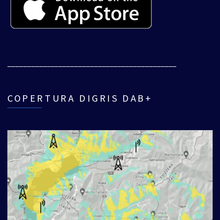
___________________________________________
COPERTURA DIGRIS DAB+