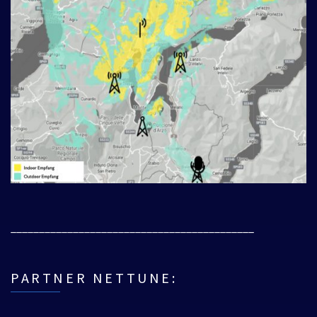
___________________________________________
PARTNER NETTUNE: