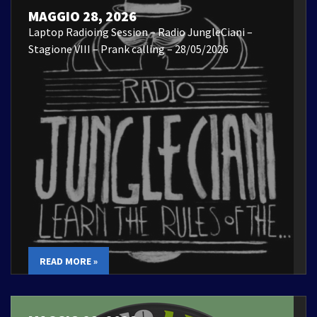
MAGGIO 28, 2026
Laptop Radioing Session – Radio JungleCiani –
Stagione VIII – Prank calling – 28/05/2026
READ MORE »