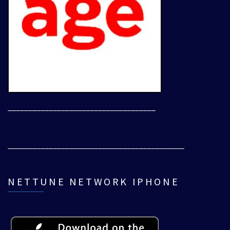
____________________________________
___________________________________________
NETTUNE NETWORK IPHONE