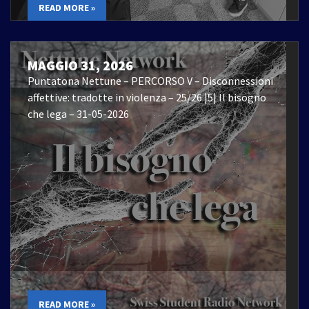
READ MORE »
MAGGIO 31, 2026
Puntatona Nettune – PERCORSO V – Disconnessioni
affettive: tradotte in violenza – 25/26 |5| Il bisogno
che lega – 31-05-2026
READ MORE »