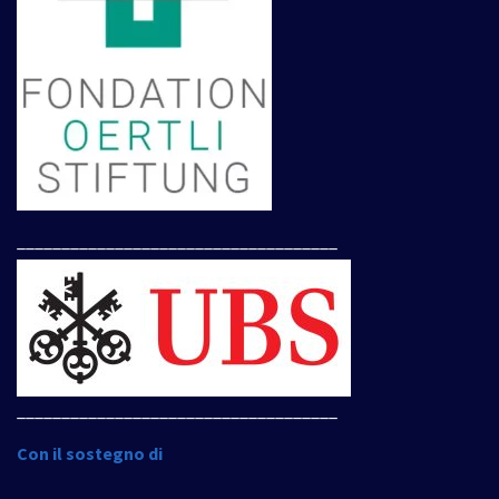
____________________________________
____________________________________
Con il sostegno di