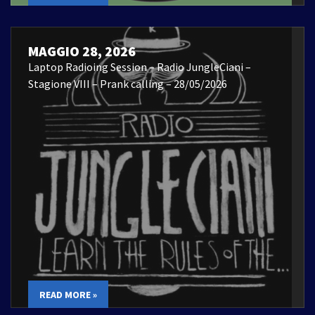
MAGGIO 28, 2026
Laptop Radioing Session – Radio JungleCiani –
Stagione VIII – Prank calling – 28/05/2026
READ MORE »