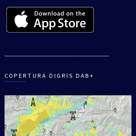
___________________________________________
COPERTURA DIGRIS DAB+