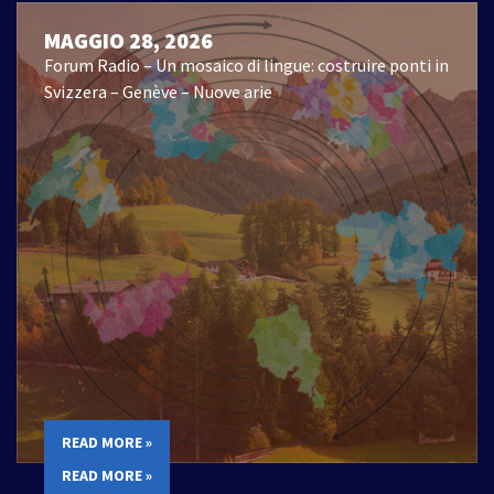
MAGGIO 28, 2026
Forum Radio – Un mosaico di lingue: costruire ponti in
Svizzera – Genève – Nuove arie
READ MORE »
READ MORE »