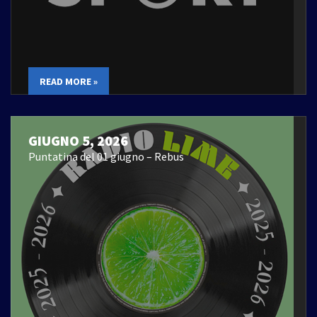
READ MORE »
GIUGNO 5, 2026
Puntatina del 01 giugno – Rebus