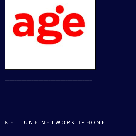
____________________________________
___________________________________________
NETTUNE NETWORK IPHONE