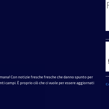
per
aumentare
o
diminuire
il
volume.
_
_
timana! Con notizie fresche fresche che danno spunto per
nti campi. È proprio ciò che ci vuole per essere aggiornati
C