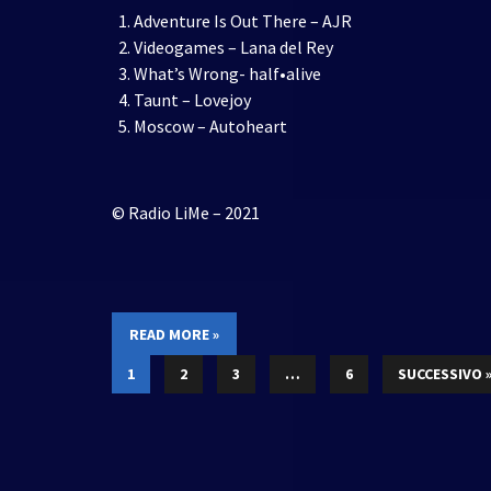
Adventure Is Out There – AJR
Videogames – Lana del Rey
What’s Wrong- half•alive
Taunt – Lovejoy
Moscow – Autoheart
© Radio LiMe – 2021
READ MORE »
1
2
3
…
6
SUCCESSIVO 