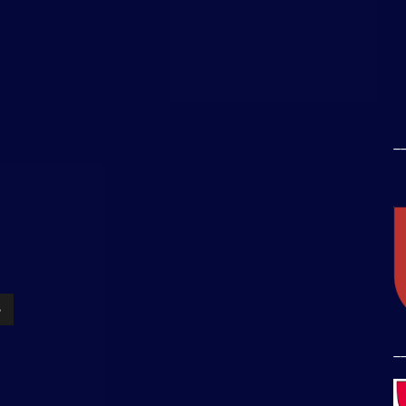
_
»
_