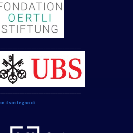
___________________________________
___________________________________
on il sostegno di