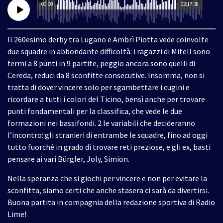
00:00
02:17:38
Il 260esimo derby tra Lugano e Ambrì Piotta vede coinvolte
due squadre in abbondante difficoltà: i ragazzi di Mitell sono
fermi a 8 punti in 9 partite, peggio ancora sono quelli di
Cereda, reduci da 8 sconfitte consecutive. Insomma, non si
tratta di dover vincere solo per sgambettare i cugini e
ricordare a tutti i colori del Ticino, bensì anche per trovare
punti fondamentali per la classifica, che vede le due
formazioni nei bassifondi. 2 le variabili che decideranno
l’incontro: gli stranieri di entrambe le squadre, fino ad oggi
tutto fuorché in grado di trovare reti preziose, e gli ex, basti
pensare ai vari Bürgler, Joly, Simion.
Nella speranza che si giochi per vincere e non per evitare la
sconfitta, siamo certi che anche stasera ci sarà da divertirsi.
Buona partita in compagnia della redazione sportiva di Radio
Lime!