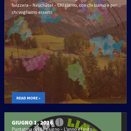
Svizzera – Neuchâtel – Chi siamo, con chi siamo e per
chi vogliamo esserci
READ MORE »
GIUGNO 1, 2026
Puntatina del 01 giugno – L’anno è finito