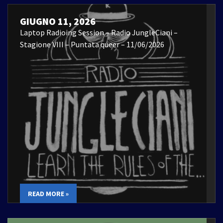
GIUGNO 11, 2026
Laptop Radioing Session – Radio JungleCiani –
Stagione VIII – Puntata queer – 11/06/2026
READ MORE »