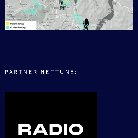
___________________________________________
PARTNER NETTUNE: