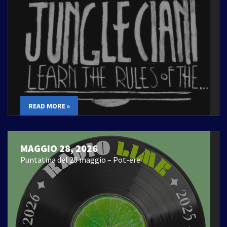
READ MORE »
MAGGIO 28, 2026
Puntatina del 28 maggio – Pot-ere