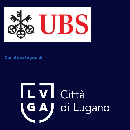
____________________________________
____________________________________
Con il sostegno di