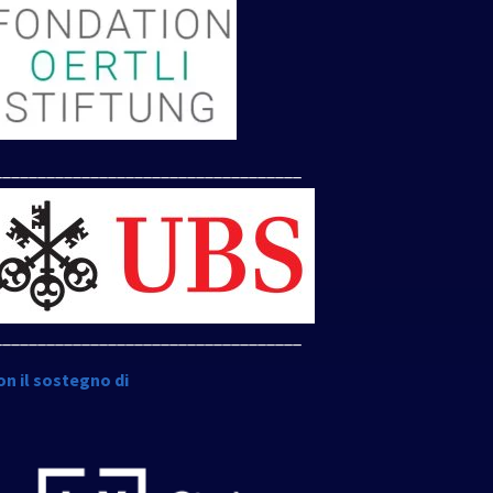
___________________________________
___________________________________
on il sostegno di