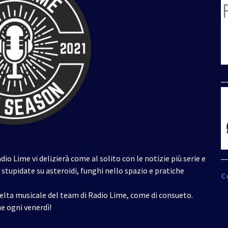
per
aumentare
o
diminuire
il
volume.
_
_
io Lime vi delizierà come al solito con le notizie più serie e
stupidate su asteroidi, funghi nello spazio e pratiche
C
scelta musicale del team di Radio Lime, come di consueto.
e ogni venerdì!