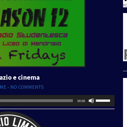
_
azio e cinema
IME
•
NO COMMENTS
Usa
00:00
i
tasti
freccia
su/giù