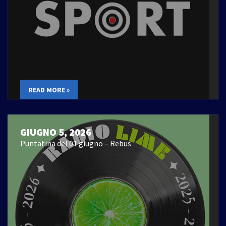
READ MORE »
GIUGNO 5, 2026
Puntatina del 01 giugno – Rebus