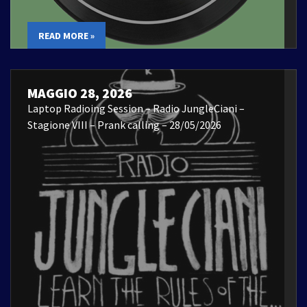
READ MORE »
MAGGIO 28, 2026
Laptop Radioing Session – Radio JungleCiani –
Stagione VIII – Prank calling – 28/05/2026