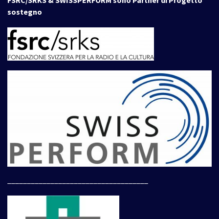
FSRC/SRKS & SWISSPERFORM sono Partner di Progetto
sostegno
____________________________________