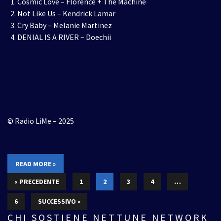
Cosmic Love – Florence + The Machine
Not Like Us – Kendrick Lamar
Cry Baby – Melanie Martinez
DENIAL IS A RIVER – Doechii
© Radio LiMe – 2025
READ MORE »
« PRECEDENTE
1
2
3
4
…
6
SUCCESSIVO »
CHI SOSTIENE NETTUNE NETWORK