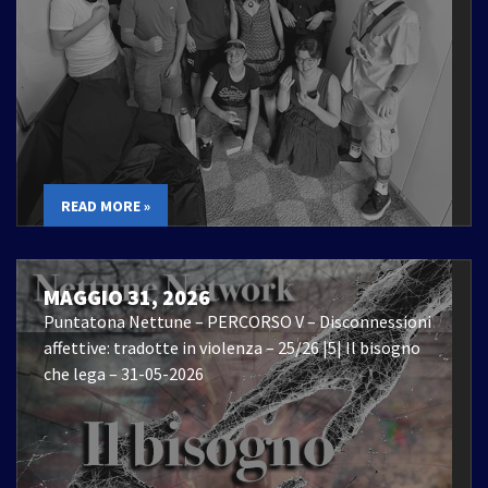
READ MORE »
MAGGIO 31, 2026
Puntatona Nettune – PERCORSO V – Disconnessioni
affettive: tradotte in violenza – 25/26 |5| Il bisogno
che lega – 31-05-2026