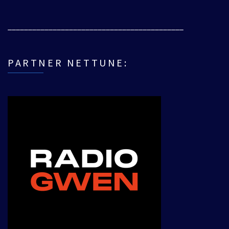
___________________________________________
PARTNER NETTUNE: