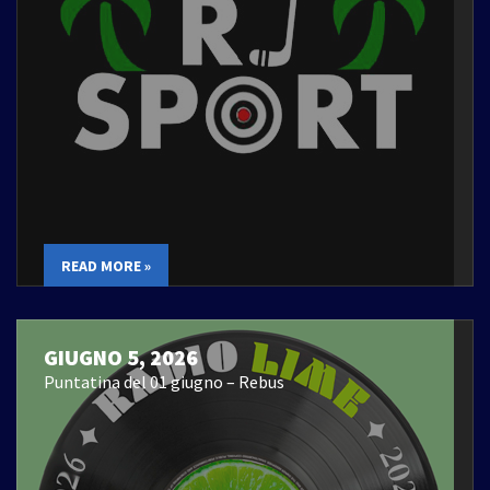
READ MORE »
GIUGNO 5, 2026
Puntatina del 01 giugno – Rebus