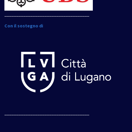
____________________________________
Con il sostegno di
____________________________________