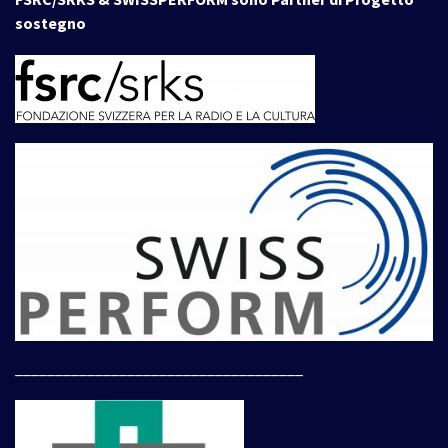
sostegno
____________________________________