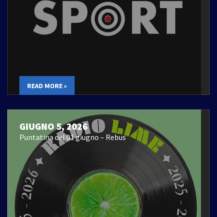
READ MORE »
GIUGNO 5, 2026
Puntatina del 01 giugno – Rebus