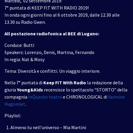
Martedì, 02 settembre 2019:
7° puntata di KEEP FIT WITH RADIO 2019!
In onda ogni giorni fino al 6 ottobre 2019, dalle 12.30 alle
13.30 su Radio Gwen.
All postazione radiofonica al BEE di Lugano:
Conduce: Butti
Speakers: Lorenzo, Denis, Martina, Fernando
In regia: Nat & Mosy
Tema: Diversità e conflitti. Un viaggio interiore.
Nella 7° puntata di
Keep FIT With Radio
la redazione della
giuria
Young&Kids
recensisce lo spettacolo “STORTO” della
compagnia
InQuanto teatro
e CHRONOLOGICAL di
Yasmine
Hugonnet
.
Playlist:
Almeno tu nell’universo – Mia Martini