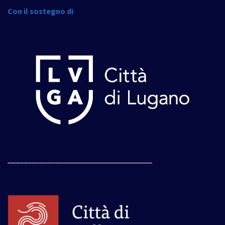
Con il sostegno di
____________________________________