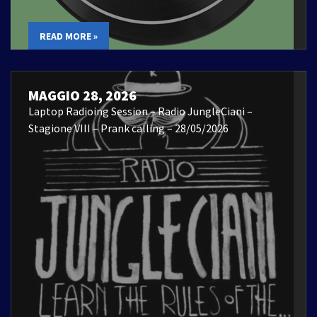
READ MORE »
MAGGIO 28, 2026
Laptop Radioing Session – Radio JungleCiani –
Stagione VIII – Prank calling – 28/05/2026