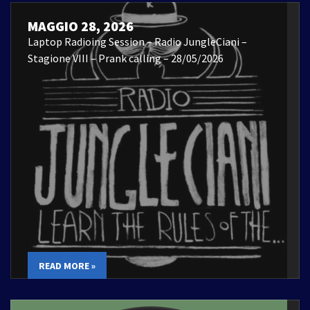
MAGGIO 28, 2026
Laptop Radioing Session – Radio JungleCiani –
Stagione VIII – Prank calling – 28/05/2026
READ MORE »