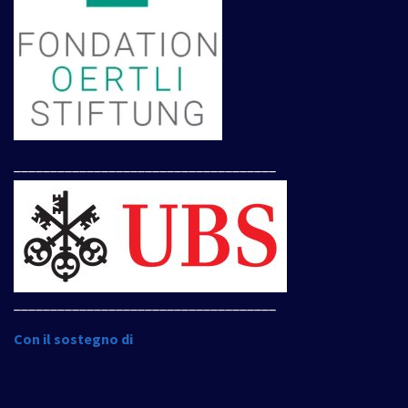
____________________________________
____________________________________
Con il sostegno di