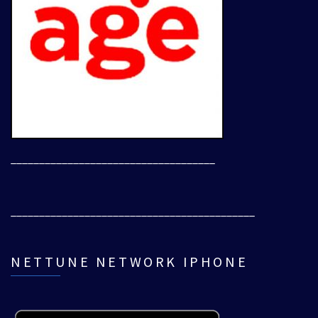
____________________________________
___________________________________________
NETTUNE NETWORK IPHONE