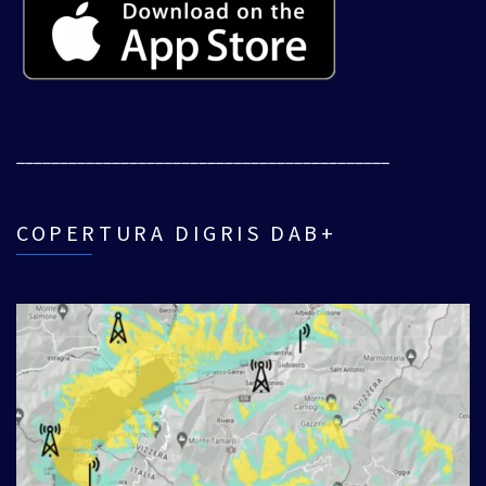
___________________________________________
COPERTURA DIGRIS DAB+