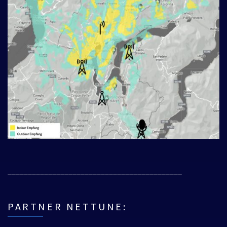
___________________________________________
PARTNER NETTUNE: