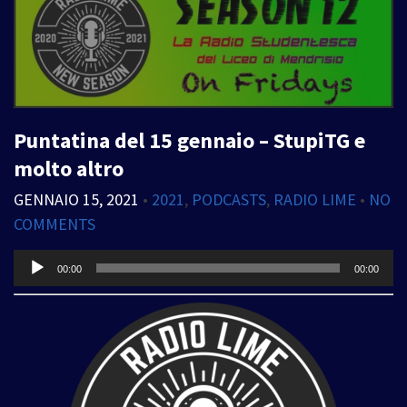
Puntatina del 15 gennaio – StupiTG e
molto altro
GENNAIO 15, 2021
•
2021
,
PODCASTS
,
RADIO LIME
•
NO
COMMENTS
Audio
00:00
00:00
Player