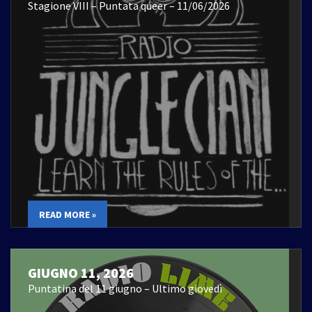
Stagione VIII – Puntata queer – 11/06/2026
READ MORE »
GIUGNO 11, 2026
Puntatina del 11 giugno – Ultimo giovedì