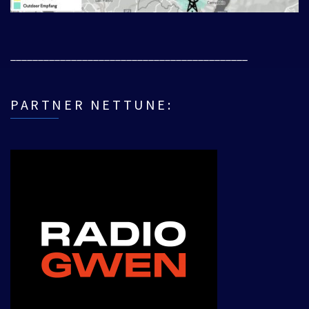
___________________________________________
PARTNER NETTUNE: