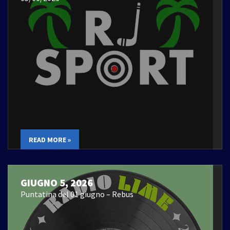
READ MORE »
GIUGNO 5, 2026
Puntatina del 01 giugno – Rebus