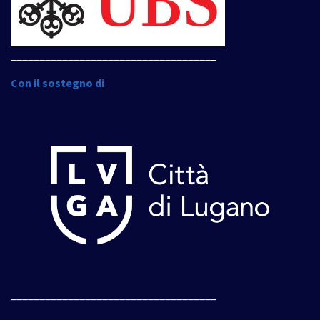
____________________________________
Con il sostegno di
____________________________________