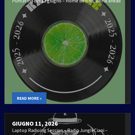
Puntatina del 12 giugno – Home behind, world ahead
READ MORE »
GIUGNO 11, 2026
Laptop Radioing Session – Radio JungleCiani –