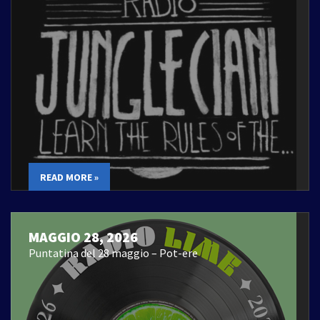
READ MORE »
MAGGIO 28, 2026
Puntatina del 28 maggio – Pot-ere