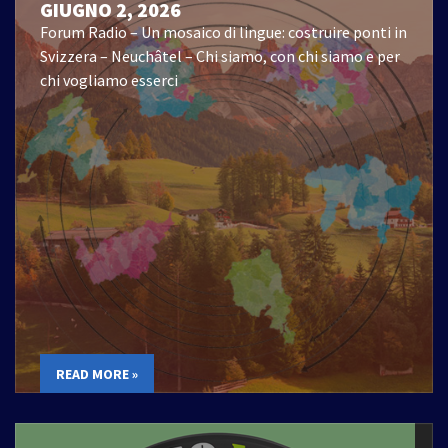
GIUGNO 2, 2026
Forum Radio – Un mosaico di lingue: costruire ponti in
Svizzera – Neuchâtel – Chi siamo, con chi siamo e per
chi vogliamo esserci
READ MORE »