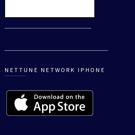
____________________________________
___________________________________________
NETTUNE NETWORK IPHONE