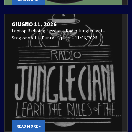
GIUGNO 11, 2026
Laptop Radioing Session – Radio JungleCiani –
Stagione VIII – Puntata queer – 11/06/2026
READ MORE »