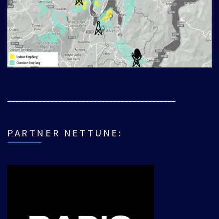
___________________________________________
PARTNER NETTUNE: