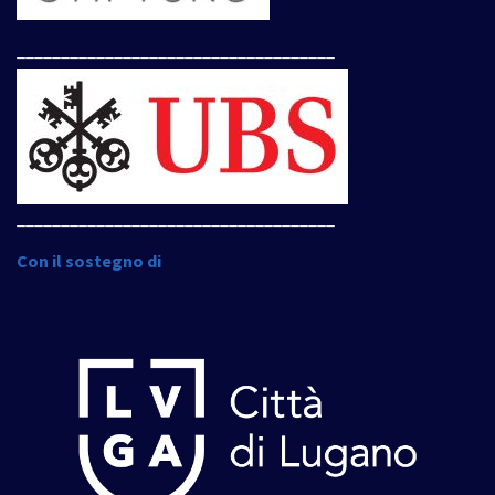
____________________________________
____________________________________
Con il sostegno di