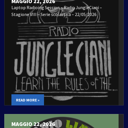
MAGGIO 22, 2026
Laptop Radioing Session – Radio JungleCiani –
Stagione VIII – Serie scolastica – 22/05/2026
READ MORE »
MAGGIO 22, 2026