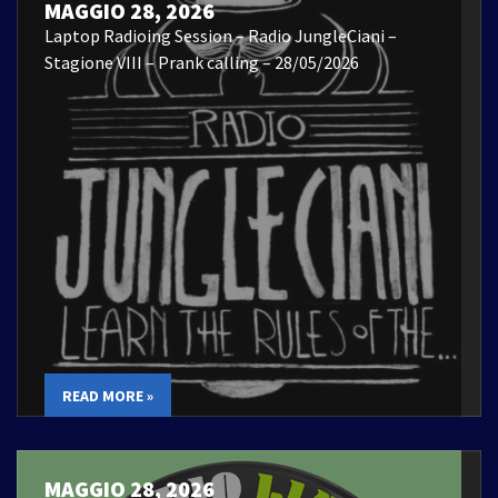
MAGGIO 28, 2026
Laptop Radioing Session – Radio JungleCiani –
Stagione VIII – Prank calling – 28/05/2026
READ MORE »
MAGGIO 28, 2026