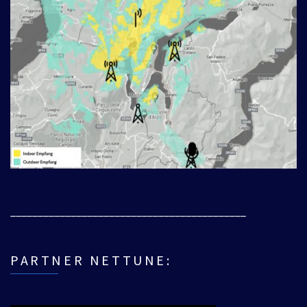
___________________________________________
PARTNER NETTUNE: