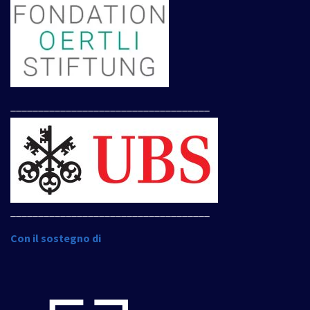
____________________________________
____________________________________
Con il sostegno di