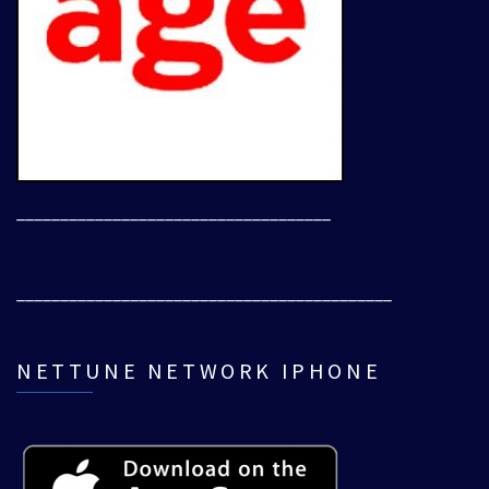
____________________________________
___________________________________________
NETTUNE NETWORK IPHONE