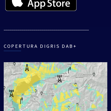
___________________________________________
COPERTURA DIGRIS DAB+