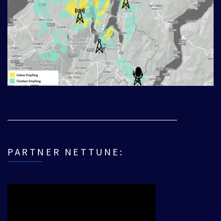
___________________________________________
PARTNER NETTUNE: