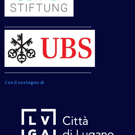
____________________________________
____________________________________
Con il sostegno di