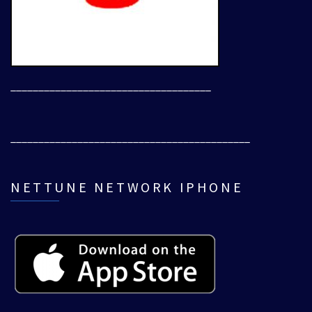
____________________________________
___________________________________________
NETTUNE NETWORK IPHONE