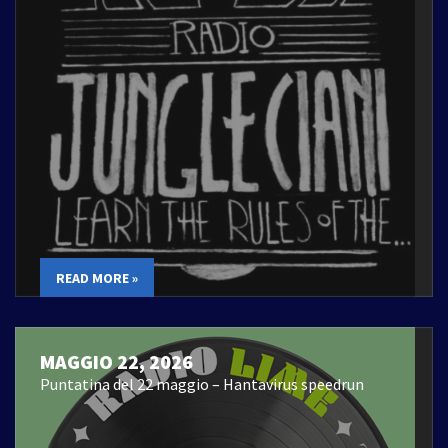
READ MORE »
MAGGIO 22, 2026
Puntatina del 22 maggio – Hantavirus speedrun