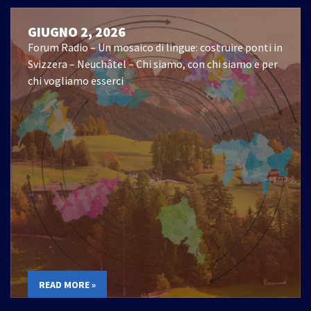
GIUGNO 2, 2026
Forum Radio – Un mosaico di lingue: costruire ponti in
Svizzera – Neuchâtel – Chi siamo, con chi siamo e per
chi vogliamo esserci
READ MORE »