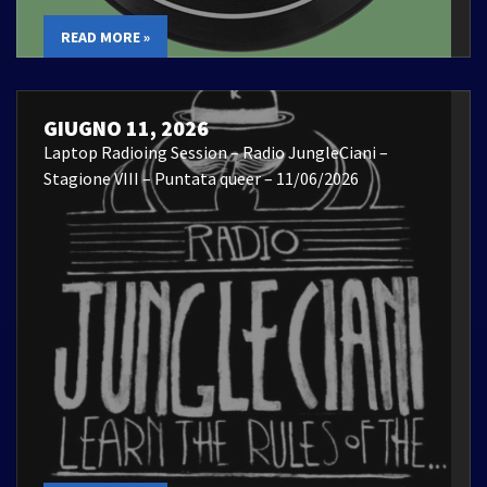
READ MORE »
GIUGNO 11, 2026
Laptop Radioing Session – Radio JungleCiani –
Stagione VIII – Puntata queer – 11/06/2026