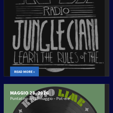
READ MORE »
MAGGIO 28, 2026
Puntatina del 28 maggio – Pot-ere