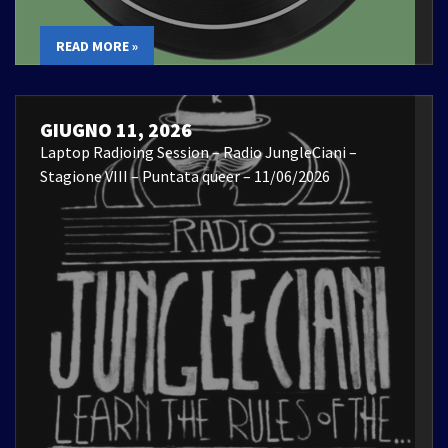
READ MORE »
GIUGNO 11, 2026
Laptop Radioing Session – Radio JungleCiani –
Stagione VIII – Puntata queer – 11/06/2026