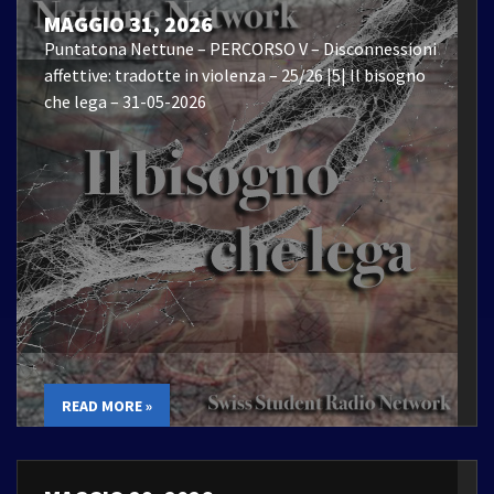
MAGGIO 31, 2026
Puntatona Nettune – PERCORSO V – Disconnessioni
affettive: tradotte in violenza – 25/26 |5| Il bisogno
che lega – 31-05-2026
READ MORE »