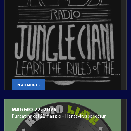
READ MORE »
MAGGIO 22, 2026
Puntatina del 22 maggio – Hantavirus speedrun