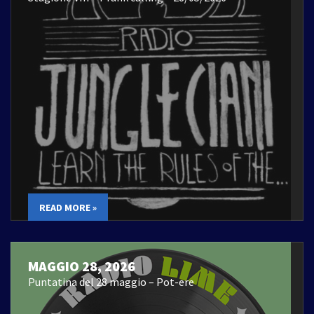
READ MORE »
MAGGIO 28, 2026
Puntatina del 28 maggio – Pot-ere