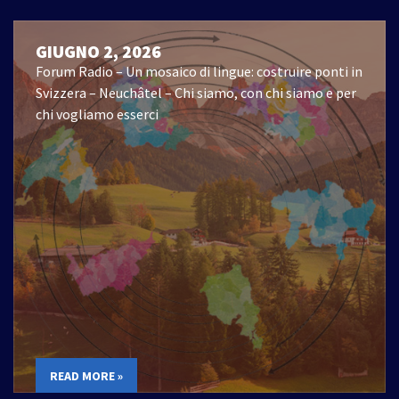
GIUGNO 2, 2026
Forum Radio – Un mosaico di lingue: costruire ponti in
Svizzera – Neuchâtel – Chi siamo, con chi siamo e per
chi vogliamo esserci
READ MORE »