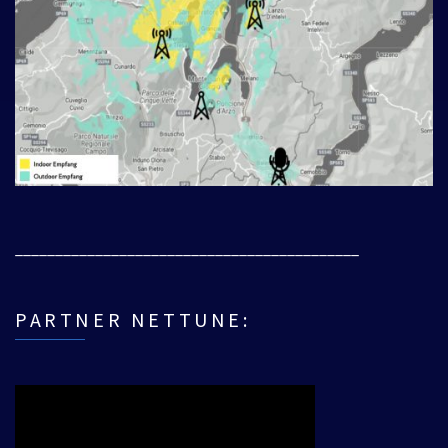
___________________________________________
PARTNER NETTUNE: