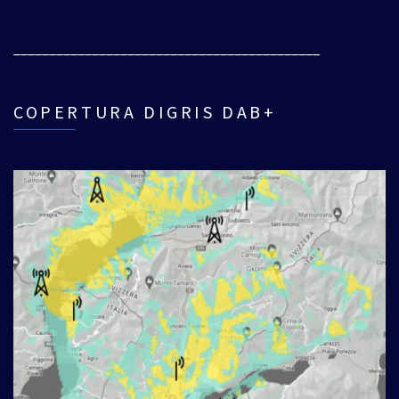
___________________________________________
COPERTURA DIGRIS DAB+