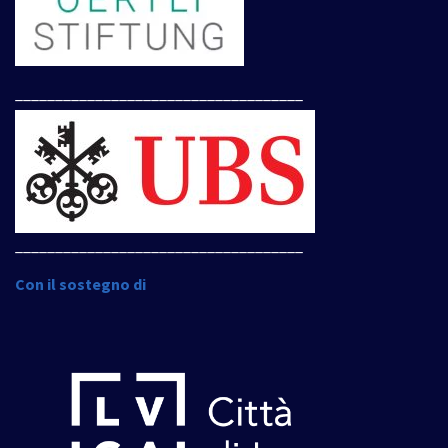
____________________________________
____________________________________
Con il sostegno di