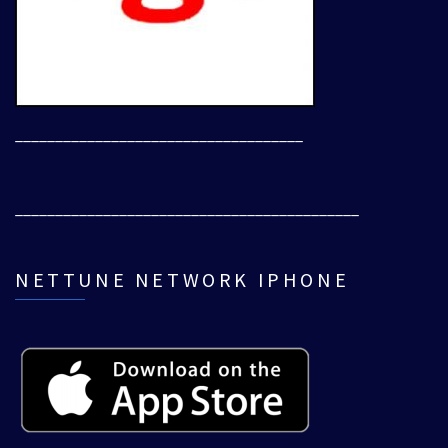
____________________________________
___________________________________________
NETTUNE NETWORK IPHONE