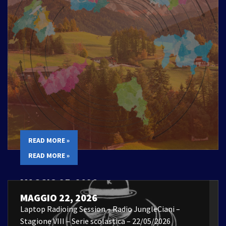
READ MORE »
READ MORE »
MAGGIO 25, 2026
Laptop Radioing Session – 22/05/2026
MAGGIO 22, 2026
Laptop Radioing Session – Radio JungleCiani –
Stagione VIII – Serie scolastica – 22/05/2026