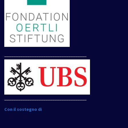
____________________________________
____________________________________
Con il sostegno di