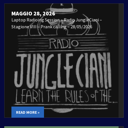
MAGGIO 28, 2026
Laptop Radioing Session – Radio JungleCiani –
Stagione VIII – Prank calling – 28/05/2026
READ MORE »