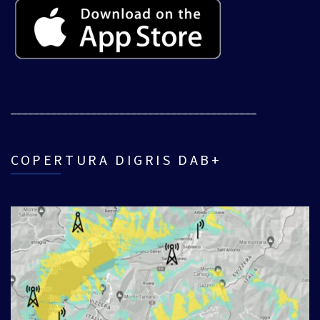
___________________________________________
COPERTURA DIGRIS DAB+