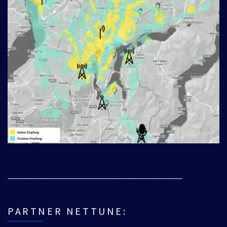
___________________________________________
PARTNER NETTUNE: