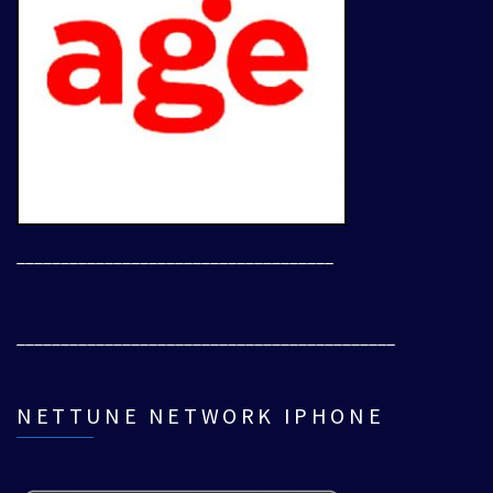
____________________________________
___________________________________________
NETTUNE NETWORK IPHONE