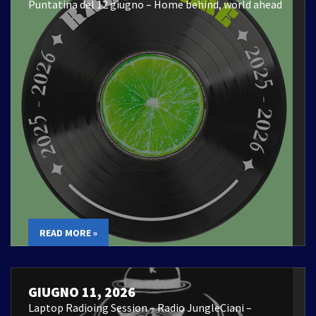
Puntatina del 12 giugno – Home behind, world ahead
READ MORE »
GIUGNO 11, 2026
Laptop Radioing Session – Radio JungleCiani –