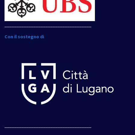
____________________________________
Con il sostegno di
____________________________________