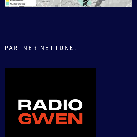
___________________________________________
PARTNER NETTUNE: