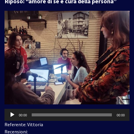
Riposo: “amore di sé e cura della persona”
Audio
00:00
00:00
Player
Referente: Vittoria
Recensioni: