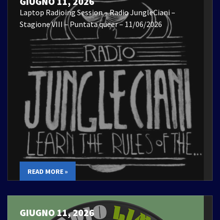
GIUGNO 11, 2026
Laptop Radioing Session – Radio JungleCiani –
Stagione VIII – Puntata queer – 11/06/2026
READ MORE »
GIUGNO 11, 2026