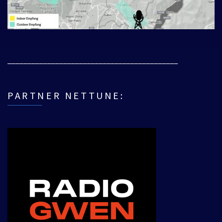
___________________________________________
PARTNER NETTUNE: