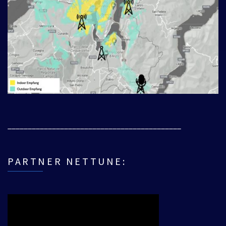
___________________________________________
PARTNER NETTUNE: