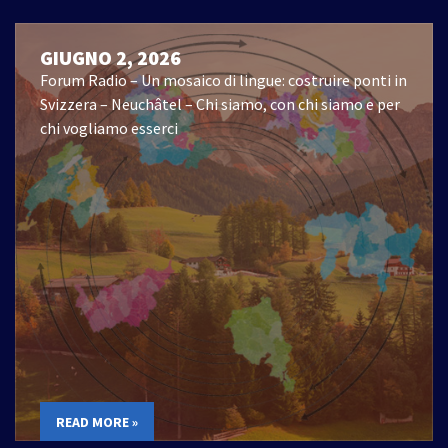
GIUGNO 2, 2026
Forum Radio – Un mosaico di lingue: costruire ponti in
Svizzera – Neuchâtel – Chi siamo, con chi siamo e per
chi vogliamo esserci
READ MORE »