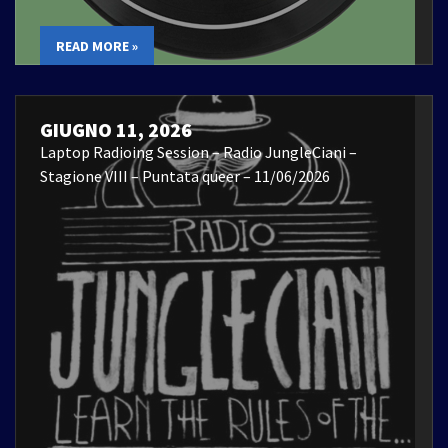
READ MORE »
GIUGNO 11, 2026
Laptop Radioing Session – Radio JungleCiani –
Stagione VIII – Puntata queer – 11/06/2026