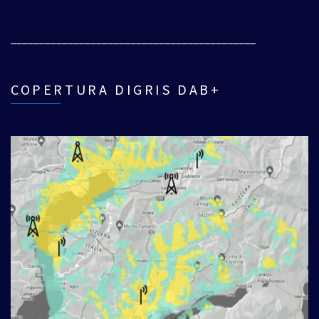
___________________________________________
COPERTURA DIGRIS DAB+