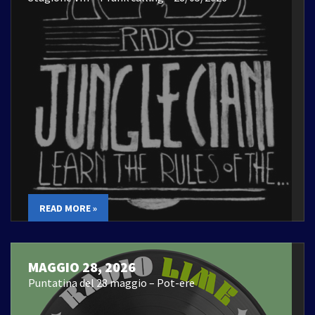
READ MORE »
MAGGIO 28, 2026
Puntatina del 28 maggio – Pot-ere