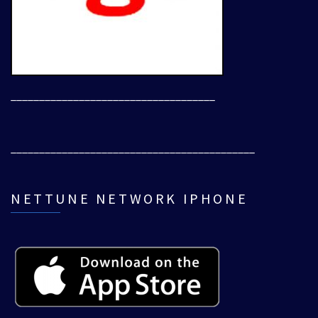
____________________________________
___________________________________________
NETTUNE NETWORK IPHONE