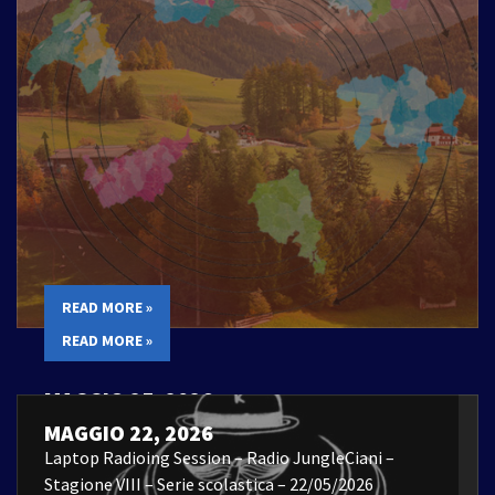
READ MORE »
READ MORE »
MAGGIO 25, 2026
Laptop Radioing Session – 22/05/2026
MAGGIO 22, 2026
Laptop Radioing Session – Radio JungleCiani –
Stagione VIII – Serie scolastica – 22/05/2026