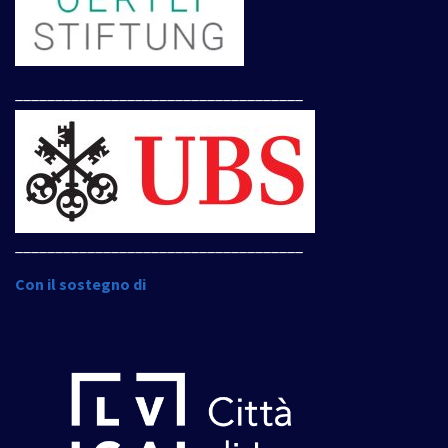
____________________________________
____________________________________
Con il sostegno di