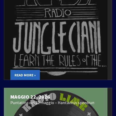
READ MORE »
MAGGIO 22, 2026
Puntatina del 22 maggio – Hantavirus speedrun