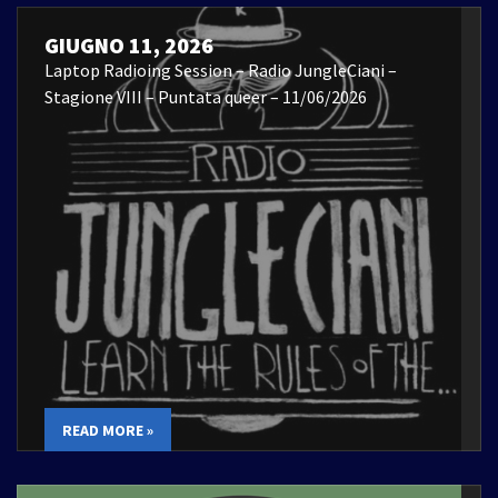
GIUGNO 11, 2026
Laptop Radioing Session – Radio JungleCiani –
Stagione VIII – Puntata queer – 11/06/2026
READ MORE »