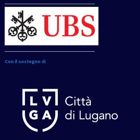
____________________________________
____________________________________
Con il sostegno di