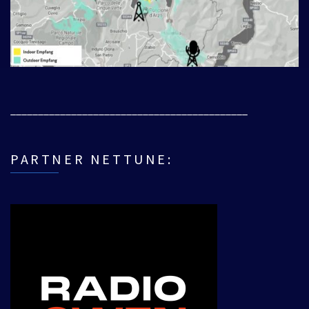
___________________________________________
PARTNER NETTUNE: