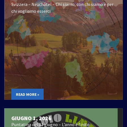
Svizzera – Neuchâtel – Chi siamo, con chi siamo e per
chi vogliamo esserci
READ MORE »
GIUGNO 1, 2026
Puntatina del 01 giugno – L’anno è finito