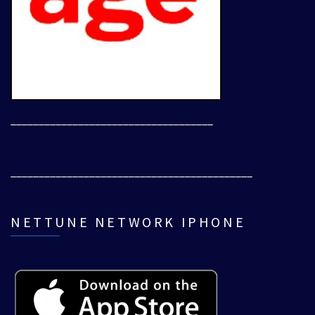
____________________________________
___________________________________________
NETTUNE NETWORK IPHONE