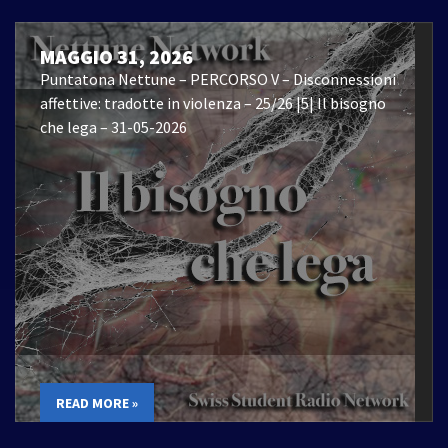
MAGGIO 31, 2026
Puntatona Nettune – PERCORSO V – Disconnessioni
affettive: tradotte in violenza – 25/26 |5| Il bisogno
che lega – 31-05-2026
READ MORE »