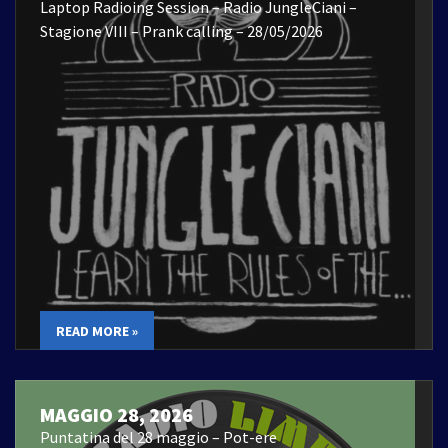
Laptop Radioing Session – Radio JungleCiani –
Stagione VIII – Prank calling – 28/05/2026
READ MORE »
MAGGIO 28, 2026
Puntatina del 28 maggio – Pot-ere