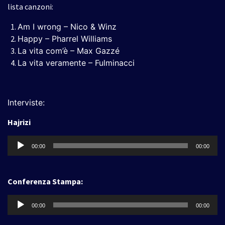
lista canzoni:
Am I wrong – Nico & Winz
Happy – Pharrel Williams
La vita com’è – Max Gazzé
La vita veramente – Fulminacci
Interviste:
Hajrizi
Audio
00:00
00:00
Player
Conferenza Stampa:
Audio
00:00
00:00
Player