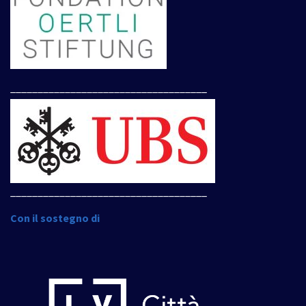
____________________________________
____________________________________
Con il sostegno di