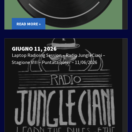
READ MORE »
GIUGNO 11, 2026
Laptop Radioing Session – Radio JungleCiani –
Stagione VIII – Puntata queer – 11/06/2026