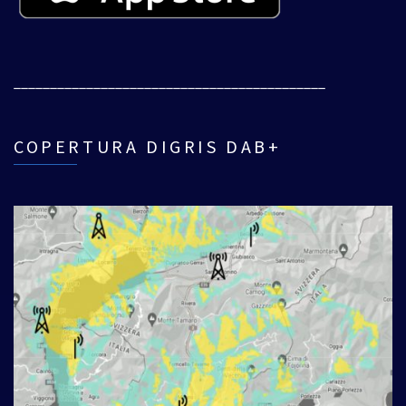
___________________________________________
COPERTURA DIGRIS DAB+