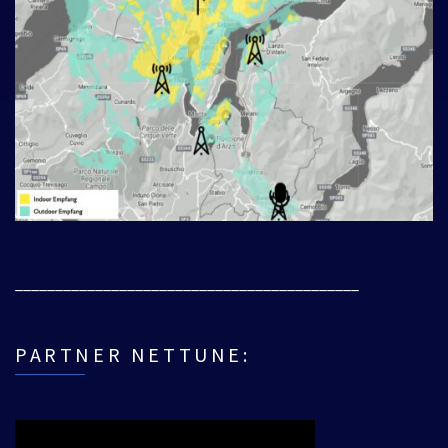
___________________________________________
PARTNER NETTUNE: