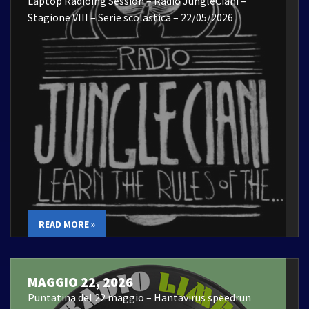
Laptop Radioing Session – Radio JungleCiani –
Stagione VIII – Serie scolastica – 22/05/2026
READ MORE »
MAGGIO 22, 2026
Puntatina del 22 maggio – Hantavirus speedrun