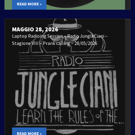
READ MORE »
MAGGIO 28, 2026
Laptop Radioing Session – Radio JungleCiani –
Stagione VIII – Prank calling – 28/05/2026
READ MORE »