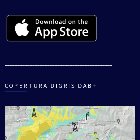
___________________________________________
COPERTURA DIGRIS DAB+