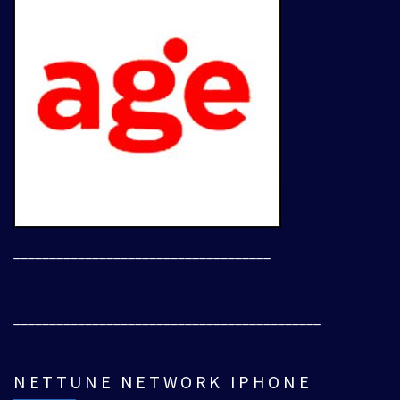
____________________________________
___________________________________________
NETTUNE NETWORK IPHONE