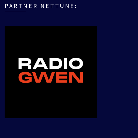
PARTNER NETTUNE:
___________________________________________