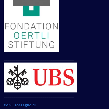
____________________________________
____________________________________
Con il sostegno di