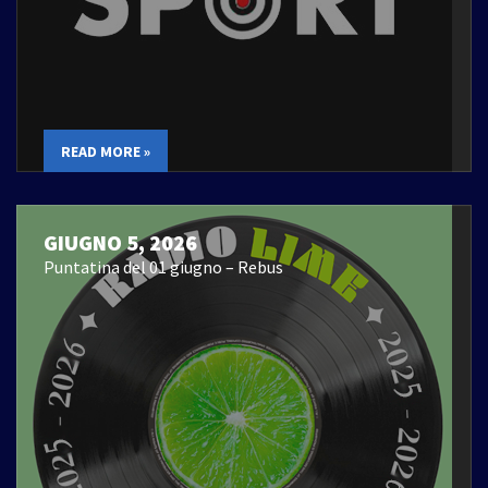
READ MORE »
GIUGNO 5, 2026
Puntatina del 01 giugno – Rebus