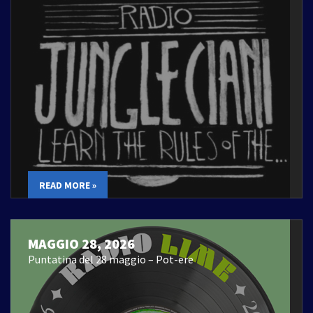
READ MORE »
MAGGIO 28, 2026
Puntatina del 28 maggio – Pot-ere