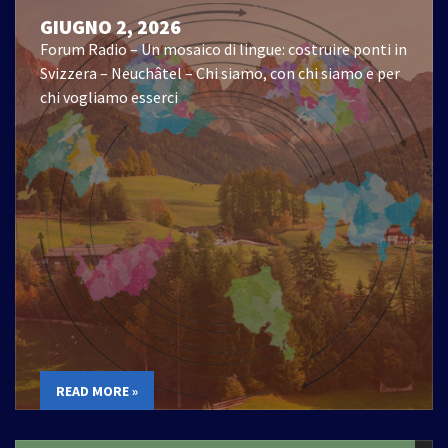
GIUGNO 2, 2026
Forum Radio – Un mosaico di lingue: costruire ponti in
Svizzera – Neuchâtel – Chi siamo, con chi siamo e per
chi vogliamo esserci
READ MORE »