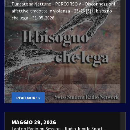
Puntatona Nettune – PERCORSO V – Disconnessioni
affettive: tradotte in violenza – 25/26 |5| Il bisogno
che lega – 31-05-2026
READ MORE »
MAGGIO 29, 2026
Laptop Radioing Session – Radio Jungle Sport –