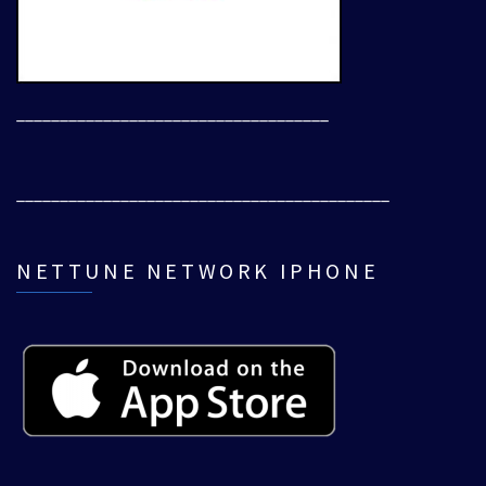
____________________________________
___________________________________________
NETTUNE NETWORK IPHONE