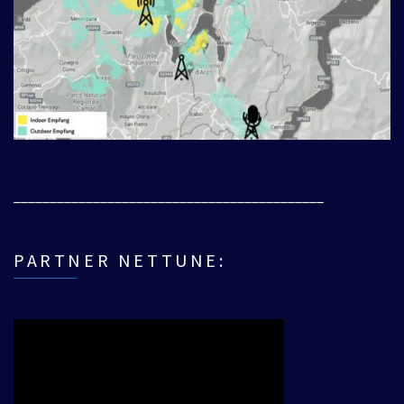
___________________________________________
PARTNER NETTUNE: