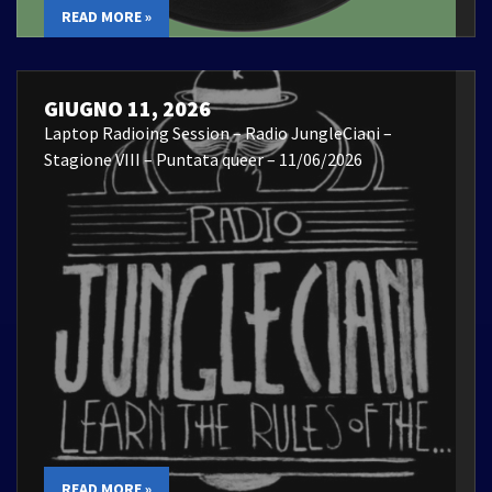
READ MORE »
GIUGNO 11, 2026
Laptop Radioing Session – Radio JungleCiani –
Stagione VIII – Puntata queer – 11/06/2026
READ MORE »