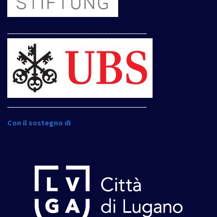
____________________________________
____________________________________
Con il sostegno di