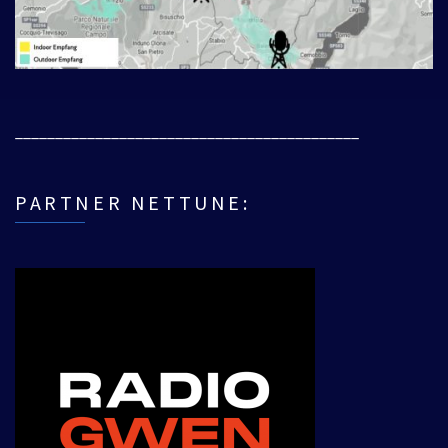
___________________________________________
PARTNER NETTUNE: