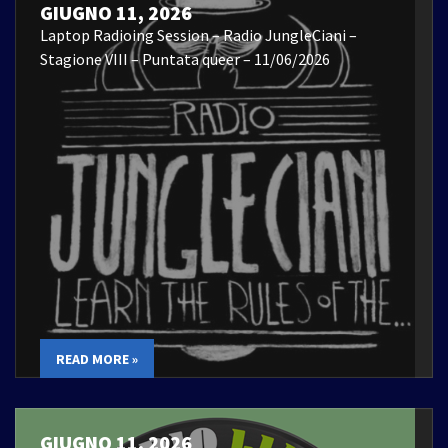
GIUGNO 11, 2026
Laptop Radioing Session – Radio JungleCiani –
Stagione VIII – Puntata queer – 11/06/2026
READ MORE »
GIUGNO 11, 2026