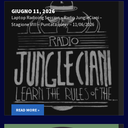
GIUGNO 11, 2026
Laptop Radioing Session – Radio JungleCiani –
Stagione VIII – Puntata queer – 11/06/2026
READ MORE »