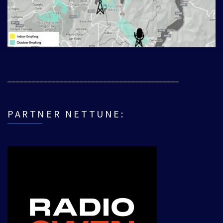
___________________________________________
PARTNER NETTUNE: