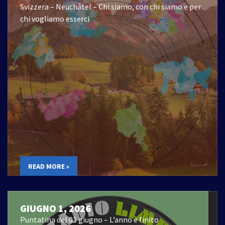
Svizzera – Neuchâtel – Chi siamo, con chi siamo e per
chi vogliamo esserci
READ MORE »
GIUGNO 1, 2026
Puntatina del 01 giugno – L’anno è finito