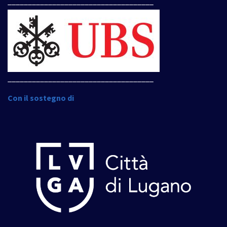
____________________________________
____________________________________
Con il sostegno di