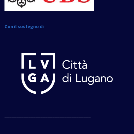
____________________________________
Con il sostegno di
____________________________________