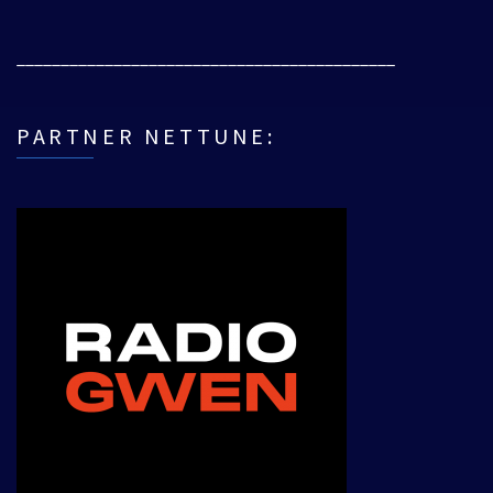
___________________________________________
PARTNER NETTUNE: