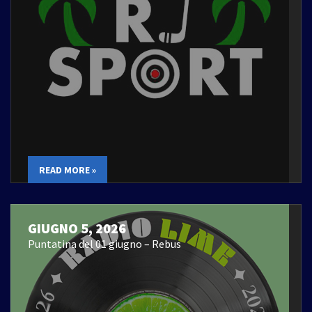
READ MORE »
GIUGNO 5, 2026
Puntatina del 01 giugno – Rebus