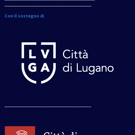
____________________________________
Con il sostegno di
____________________________________