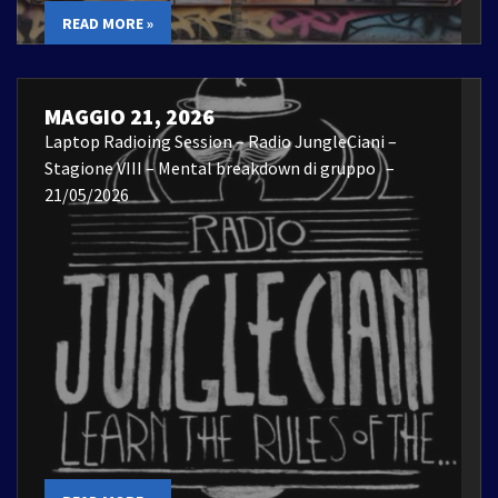
READ MORE »
MAGGIO 21, 2026
Laptop Radioing Session – Radio JungleCiani –
Stagione VIII – Mental breakdown di gruppo –
21/05/2026