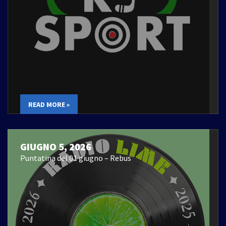
READ MORE »
GIUGNO 5, 2026
Puntatina del 01 giugno – Rebus