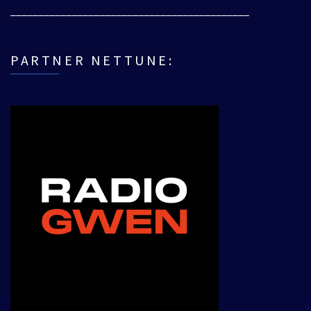
___________________________________________
PARTNER NETTUNE: