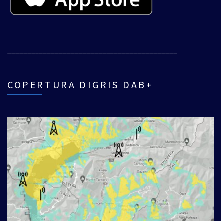
___________________________________________
COPERTURA DIGRIS DAB+