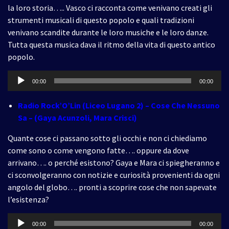
la loro storia….. Vasco ci racconta come venivano creati gli
strumenti musicali di questo popolo e quali tradizioni
venivano scandite durante le loro musiche e le loro danze.
Tutta questa musica dava il ritmo della vita di questo antico
popolo.
Audio
00:00
00:00
Player
Radio Rock’O’Lin (Liceo Lugano 2) – Cose Che Nessuno
Sa – (Gaya Acunzoli, Mara Crisci)
Quante cose ci passano sotto gli occhi e non ci chiediamo
come sono o come vengono fatte…. oppure da dove
arrivano…. o perché esistono? Gaya e Mara ci spiegheranno e
ci sconvolgeranno con notizie e curiosità provenienti da ogni
angolo del globo…. pronti a scoprire cose che non sapevate
l’esistenza?
Audio
00:00
00:00