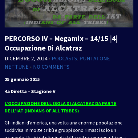
PERCORSO IV – Megamix – 14/15 |4|
Occupazione Di Alcatraz
DICEMBRE 2, 2014
•
PODCASTS
,
PUNTATONE
NETTUNE
•
NO COMMENTS
25 gennaio 2015
4a Diretta – Stagione V
L’OCCUPAZIONE DELL’ISOLA DI ALCATRAZ DA PARTE
DELL’IAT (INDIANS OF ALL TRIBES)
Gli indiani d’america, una volta una enorme popolazione
suddivisa in molte tribù e gruppi sono rimasti solo un
grappolo. Uccisi ed eliminati dalla cultura europea-bianca