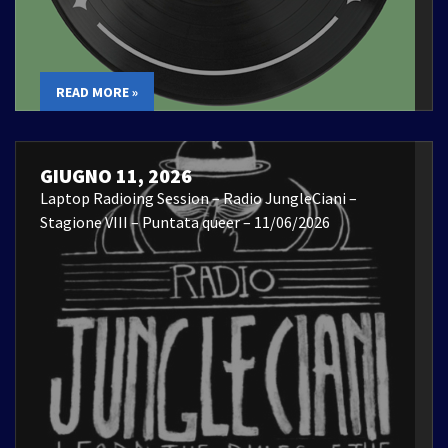
READ MORE »
GIUGNO 11, 2026
Laptop Radioing Session – Radio JungleCiani –
Stagione VIII – Puntata queer – 11/06/2026