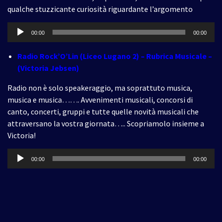
qualche stuzzicante curiosità riguardante l’argomento
Audio
00:00
00:00
Player
Radio Rock’O’Lin (Liceo Lugano 2) – Rubrica Musicale –
(Victoria Jebsen)
Radio non è solo speakeraggio, ma soprattuto musica,
musica e musica……. Avvenimenti musicali, concorsi di
canto, concerti, gruppi e tutte quelle novità musicali che
attraversano la vostra giornata….. Scopriamolo insieme a
Victoria!
Audio
00:00
00:00
Player