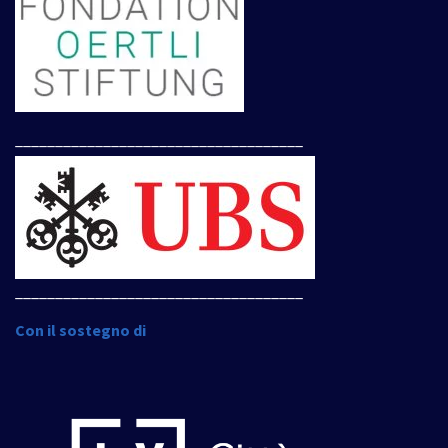
____________________________________
____________________________________
Con il sostegno di