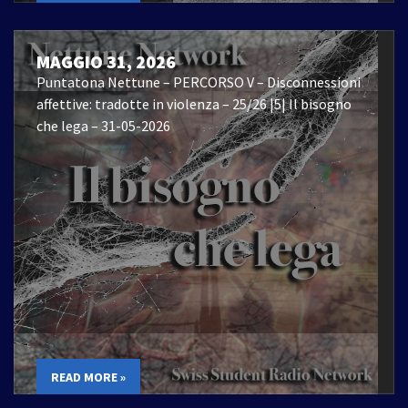
MAGGIO 31, 2026
Puntatona Nettune – PERCORSO V – Disconnessioni
affettive: tradotte in violenza – 25/26 |5| Il bisogno
che lega – 31-05-2026
READ MORE »