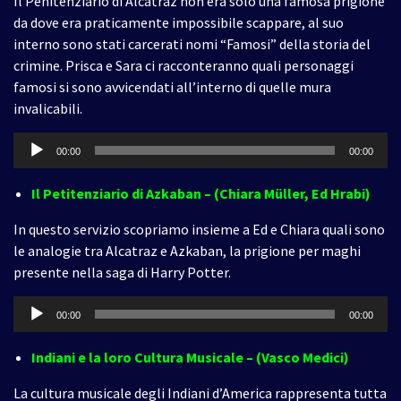
Il Penitenziario di Alcatraz non era solo una famosa prigione
da dove era praticamente impossibile scappare, al suo
interno sono stati carcerati nomi “Famosi” della storia del
crimine. Prisca e Sara ci racconteranno quali personaggi
famosi si sono avvicendati all’interno di quelle mura
invalicabili.
Audio
00:00
00:00
Player
Il Petitenziario di Azkaban – (Chiara Müller, Ed Hrabi)
In questo servizio scopriamo insieme a Ed e Chiara quali sono
le analogie tra Alcatraz e Azkaban, la prigione per maghi
presente nella saga di Harry Potter.
Audio
00:00
00:00
Player
Indiani e la loro Cultura Musicale – (Vasco Medici)
La cultura musicale degli Indiani d’America rappresenta tutta