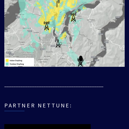
___________________________________________
PARTNER NETTUNE: