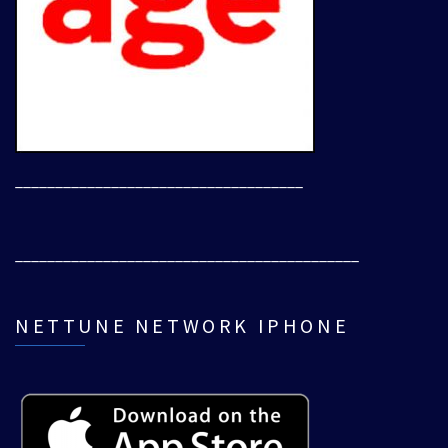
____________________________________
___________________________________________
NETTUNE NETWORK IPHONE