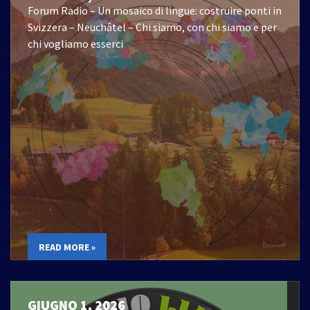
Forum Radio – Un mosaico di lingue: costruire ponti in
Svizzera – Neuchâtel – Chi siamo, con chi siamo e per
chi vogliamo esserci
READ MORE »
GIUGNO 1, 2026