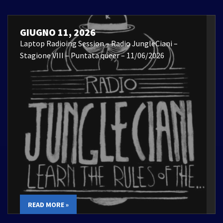
GIUGNO 11, 2026
Laptop Radioing Session – Radio JungleCiani –
Stagione VIII – Puntata queer – 11/06/2026
READ MORE »