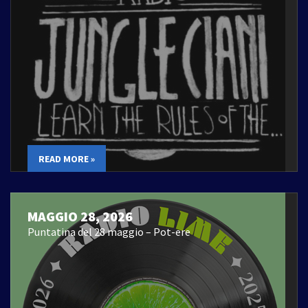
READ MORE »
MAGGIO 28, 2026
Puntatina del 28 maggio – Pot-ere