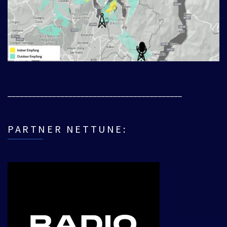
___________________________________________
PARTNER NETTUNE: