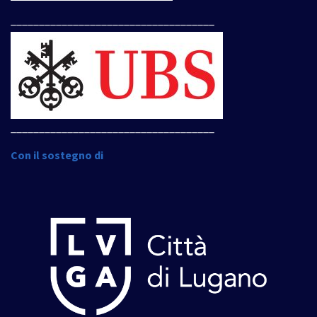
____________________________________
____________________________________
Con il sostegno di