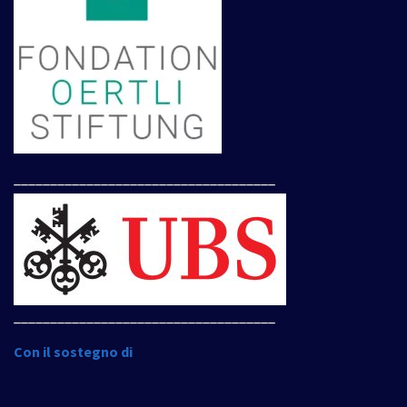
____________________________________
____________________________________
Con il sostegno di