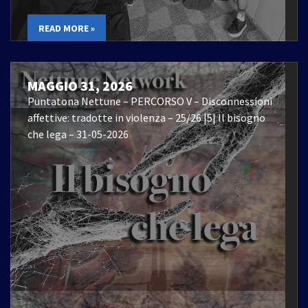
READ MORE »
MAGGIO 31, 2026
Puntatona Nettune – PERCORSO V – Disconnessioni
affettive: tradotte in violenza – 25/26 |5| Il bisogno
che lega – 31-05-2026