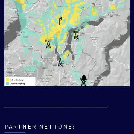
___________________________________________
PARTNER NETTUNE: