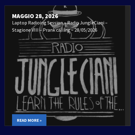
MAGGIO 28, 2026
Laptop Radioing Session – Radio JungleCiani –
Stagione VIII – Prank calling – 28/05/2026
READ MORE »