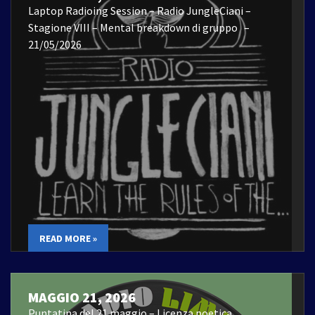
Laptop Radioing Session – Radio JungleCiani –
Stagione VIII – Mental breakdown di gruppo –
21/05/2026
READ MORE »
MAGGIO 21, 2026
Puntatina del 21 maggio – Licenza poetica