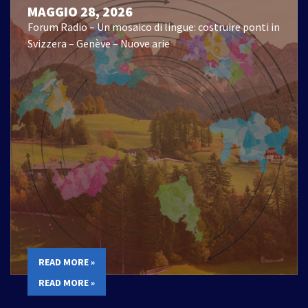
MAGGIO 28, 2026
Forum Radio – Un mosaico di lingue: costruire ponti in
Svizzera – Genève – Nuove arie
READ MORE »
READ MORE »