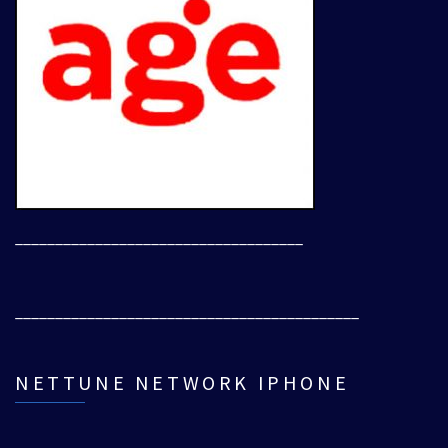
____________________________________
___________________________________________
NETTUNE NETWORK IPHONE